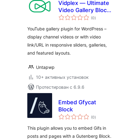
Vidplex — Ultimate
Video Gallery Block
общий
for YouTube in
(0
)
рейтинг
Gutenberg
YouTube gallery plugin for WordPress –
display channel videos or with video
link/URL in responsive sliders, galleries,
and featured layouts.
Untapwp
10+ активных установок
Протестирован с 6.9.6
Embed Gfycat
Block
общий
(0
)
рейтинг
This plugin allows you to embed Gifs in
posts and pages with a Gutenberg Block.