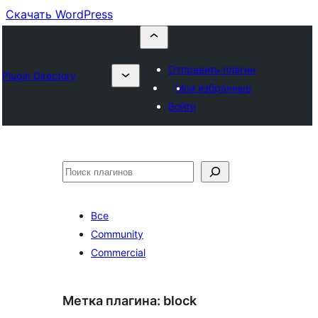
Скачать WordPress
Отправить плагин
Plugin Directory
Мои избранные
Войти
Поиск
Все
Community
Commercial
Метка плагина:
block