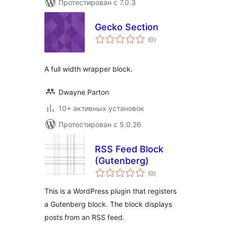
Протестирован с 7.0.3
Gecko Section
общий
(0
)
рейтинг
A full width wrapper block.
Dwayne Parton
10+ активных установок
Протестирован с 5.0.26
RSS Feed Block
(Gutenberg)
общий
(0
)
рейтинг
This is a WordPress plugin that registers
a Gutenberg block. The block displays
posts from an RSS feed.