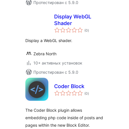
Протестирован с 5.9.0
Display WebGL
Shader
общий
(0
)
рейтинг
Display a WebGL shader.
Zebra North
10+ активных установок
Протестирован с 5.9.0
Coder Block
общий
(0
)
рейтинг
The Coder Block plugin allows
embedding php code inside of posts and
pages within the new Block Editor.