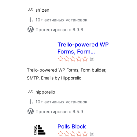
sh1zen
10+ активных установок
Протестирован с 6.9.6
Trello-powered WP
Forms, Form
общий
builder, SMTP,
(0
)
рейтинг
Emails by
Trello-powered WP Forms, Form builder,
Hipporello
SMTP, Emails by Hipporello
hipporello
10+ активных установок
Протестирован с 6.5.9
Polls Block
общий
(0
)
рейтинг