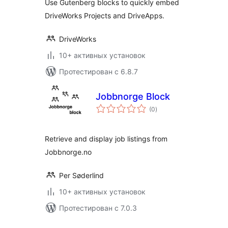
Use Gutenberg blocks to quickly embed
DriveWorks Projects and DriveApps.
DriveWorks
10+ активных установок
Протестирован с 6.8.7
Jobbnorge Block
общий
(0
)
рейтинг
Retrieve and display job listings from
Jobbnorge.no
Per Søderlind
10+ активных установок
Протестирован с 7.0.3