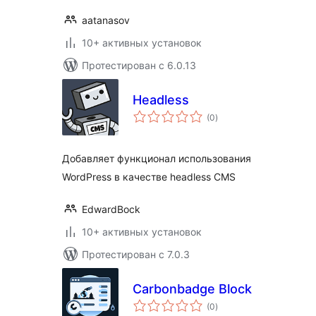
aatanasov
10+ активных установок
Протестирован с 6.0.13
Headless
общий
(0
)
рейтинг
Добавляет функционал использования
WordPress в качестве headless CMS
EdwardBock
10+ активных установок
Протестирован с 7.0.3
Carbonbadge Block
общий
(0
)
рейтинг