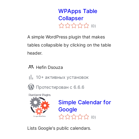
WPApps Table
Collapser
общий
(0
)
рейтинг
A simple WordPress plugin that makes
tables collapsible by clicking on the table
header.
Hefin Dsouza
10+ активных установок
Протестирован с 6.6.6
Simple Calendar for
Google
общий
(0
)
рейтинг
Lists Google's public calendars.