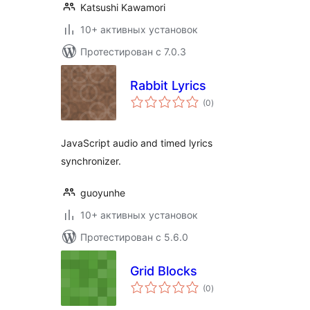
Katsushi Kawamori
10+ активных установок
Протестирован с 7.0.3
Rabbit Lyrics
общий
(0
)
рейтинг
JavaScript audio and timed lyrics
synchronizer.
guoyunhe
10+ активных установок
Протестирован с 5.6.0
Grid Blocks
общий
(0
)
рейтинг