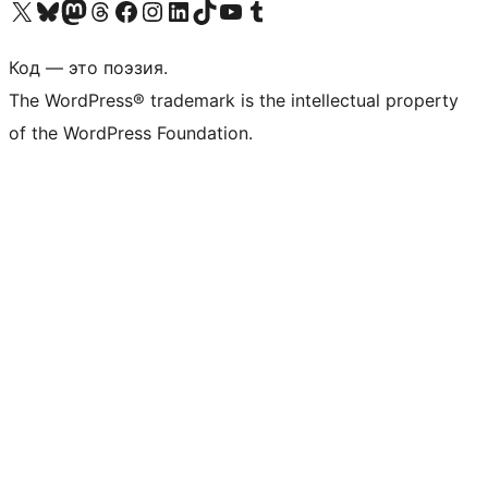
Посетите нас в X (ранее Twitter)
Посетите нашу учётную запись в Bluesky
Посетите нашу ленту в Mastodon
Посетите нашу учётную запись в Threads
Посетите нашу страницу на Facebook
Посетите наш Instagram
Посетите нашу страницу в LinkedIn
Посетите нашу учётную запись в TikTok
Посетите наш канал YouTube
Посетите нашу учётную запись в Tumblr
Код — это поэзия.
The WordPress® trademark is the intellectual property
of the WordPress Foundation.