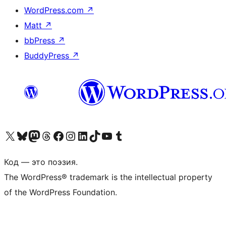
WordPress.com
↗
Matt
↗
bbPress
↗
BuddyPress
↗
Посетите нас в X (ранее Twitter)
Посетите нашу учётную запись в Bluesky
Посетите нашу ленту в Mastodon
Посетите нашу учётную запись в Threads
Посетите нашу страницу на Facebook
Посетите наш Instagram
Посетите нашу страницу в LinkedIn
Посетите нашу учётную запись в TikTok
Посетите наш канал YouTube
Посетите нашу учётную запись в Tumblr
Код — это поэзия.
The WordPress® trademark is the intellectual property
of the WordPress Foundation.