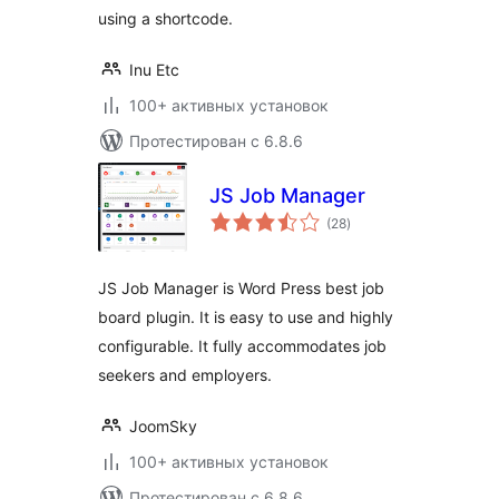
using a shortcode.
Inu Etc
100+ активных установок
Протестирован с 6.8.6
JS Job Manager
общий
(28
)
рейтинг
JS Job Manager is Word Press best job
board plugin. It is easy to use and highly
configurable. It fully accommodates job
seekers and employers.
JoomSky
100+ активных установок
Протестирован с 6.8.6