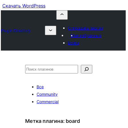
Скачать WordPress
Отправить плагин
Plugin Directory
Мои избранные
Войти
Поиск
Все
Community
Commercial
Метка плагина:
board