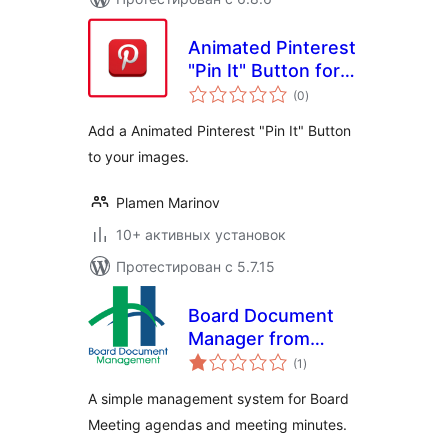
Animated Pinterest
"Pin It" Button for
общий
Images
(0
)
рейтинг
Add a Animated Pinterest "Pin It" Button
to your images.
Plamen Marinov
10+ активных установок
Протестирован с 5.7.15
Board Document
Manager from
общий
CHUHPL
(1
)
рейтинг
A simple management system for Board
Meeting agendas and meeting minutes.