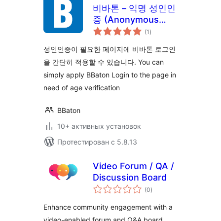
비바톤 – 익명 성인인
증 (Anonymous
общий
Age Verification
(1
)
рейтинг
성인인증이 필요한 페이지에 비바톤 로그인
을 간단히 적용할 수 있습니다. You can
simply apply BBaton Login to the page in
need of age verification
BBaton
10+ активных установок
Протестирован с 5.8.13
Video Forum / QA /
Discussion Board
общий
(0
)
рейтинг
Enhance community engagement with a
video-enabled forum and Q&A board,