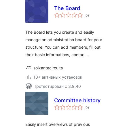
The Board
общий
(0
)
рейтинг
The Board lets you create and easily
manage an administration board for your
structure. You can add members, fill out
their basic informations, contac …
soixantecircuits
10+ активных установок
Протестирован с 3.9.40
Committee history
общий
(0
)
рейтинг
Easily insert overviews of previous