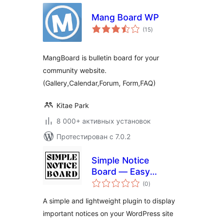
Mang Board WP
общий
(15
)
рейтинг
MangBoard is bulletin board for your
community website.
(Gallery,Calendar,Forum, Form,FAQ)
Kitae Park
8 000+ активных установок
Протестирован с 7.0.2
Simple Notice
Board — Easy
общий
Announcements
(0
)
рейтинг
and Notices
A simple and lightweight plugin to display
important notices on your WordPress site