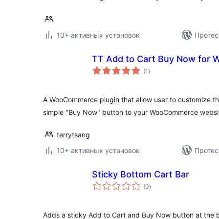
10+ активных установок
Протес
TT Add to Cart Buy Now fo
общий
(1
)
рейтинг
A WooCommerce plugin that allow user to customize th
simple "Buy Now" button to your WooCommerce websi
terrytsang
10+ активных установок
Протес
Sticky Bottom Cart Bar
общий
(0
)
рейтинг
Adds a sticky Add to Cart and Buy Now button at th