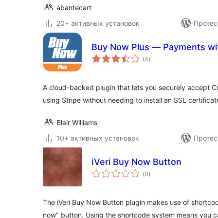
abantecart
20+ активных установок
Протес
Buy Now Plus — Payments wit
общий
(4
)
рейтинг
A cloud-backed plugin that lets you securely accept C
using Stripe without needing to install an SSL certificat
Blair Williams
10+ активных установок
Протес
iVeri Buy Now Button
общий
(0
)
рейтинг
The iVeri Buy Now Button plugin makes use of shortcode
now" button. Using the shortcode system means you 