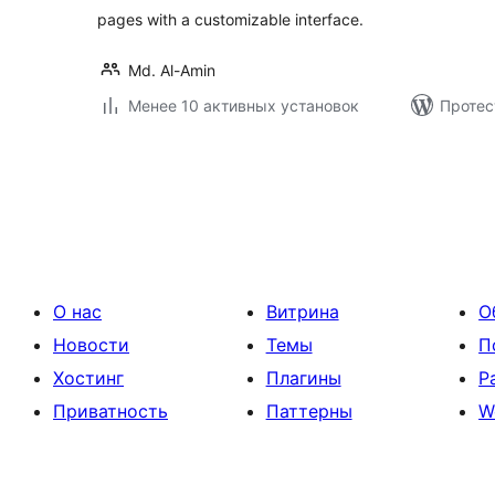
pages with a customizable interface.
Md. Al-Amin
Менее 10 активных установок
Протес
Пагинация
записей
О нас
Витрина
О
Новости
Темы
П
Хостинг
Плагины
Р
Приватность
Паттерны
W