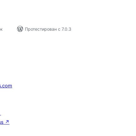
ок
Протестирован с 7.0.3
s.com
↗
ss
↗