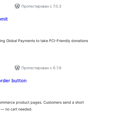
Протестирован с 7.0.3
mit
бщий
йтинг
ng Global Payments to take PCI-Friendly donations
Протестирован с 6.7.6
order button
бщий
ейтинг
Commerce product pages. Customers send a short
 — no cart needed.