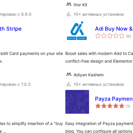
Ihor Kit
тирован с 6.9.0
10+ активных установок
h Stripe
Adi Buy Now &
о
(0
)
р
redit Card payments on your site
Boost sales with modern Add to Ca
e.
conflict-free design and Elementor
Adiyan Kashem
тирован с 7.0.3
10+ активных установок
Payza Paymen
о
(1
)
ре
s to simplify insertion of a "buy
Easy integration of Payza paymen
ca …
blog. You can configure all option