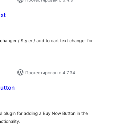
xt
бщий
ейтинг
anger / Styler / add to cart text changer for
Протестирован с 4.7.34
utton
бщий
ейтинг
l plugin for adding a Buy Now Button in the
tionality.