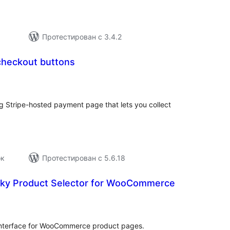
Протестирован с 3.4.2
checkout buttons
бщий
ейтинг
 Stripe-hosted payment page that lets you collect
ок
Протестирован с 5.6.18
cky Product Selector for WooCommerce
бщий
ейтинг
 interface for WooCommerce product pages.