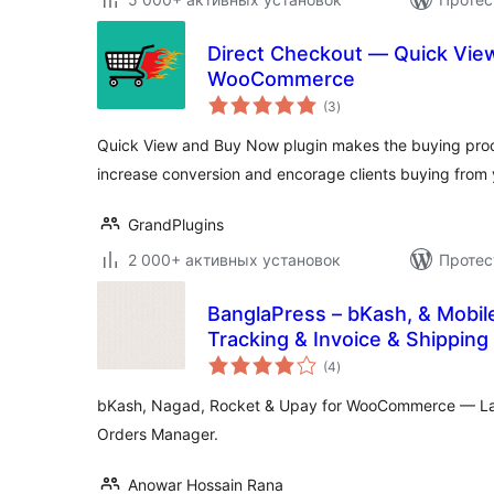
Direct Checkout — Quick Vie
WooCommerce
общий
(3
)
рейтинг
Quick View and Buy Now plugin makes the buying proce
increase conversion and encorage clients buying from
GrandPlugins
2 000+ активных установок
Протес
BanglaPress – bKash, & Mobil
Tracking & Invoice & Shipping 
общий
WooCommerce
(4
)
рейтинг
bKash, Nagad, Rocket & Upay for WooCommerce — Label
Orders Manager.
Anowar Hossain Rana