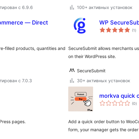
тирован с 6.9.6
100+ активных установок
Commerce — Direct
WP SecureSub
о
(1
)
ре
e-filled products, quantities and
SecureSubmit allows merchants usi
on their WordPress site.
SecureSubmit
тирован с 7.0.3
30+ активных установок
morkva quick 
о
(0
)
р
Press pages.
Add a quick order button to Woo
form, your manager gets the order