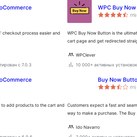
WooCommerce
WPC Buy Now 
(15
)
р
checkout process easier and
WPC Buy Now Button is the ultimat
cart page and get redirected strai
WPClever
тирован с 7.0.3
10 000+ активных установо
WooCommerce
Buy Now Butt
о
(11
)
р
o add products to the cart and
Customers expect a fast and seaml
way to make a purchase. The Buy
Ido Navarro
тирован с 6.9.6
2 000+ активных установок