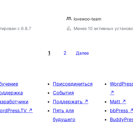
lovewoo-team
тирован с 6.8.7
Менее 10 активных установ
1
2
Далее
бучение
Присоединиться
WordPres
оддержка
События
↗
азработчики
Поддержать
↗
Matt
↗
ordPress.TV
↗
Пять для
bbPress
будущего
BuddyPre