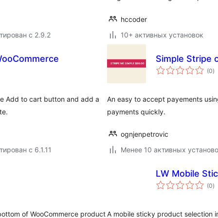
hccoder
тирован с 2.9.2
10+ активных установок
r WooCommerce
Simple Stripe 
о
(0
)
р
e Add to cart button and add a
An easy to accept payements using
te.
payments quickly.
ognjenpetrovic
тирован с 6.1.11
Менее 10 активных установ
LW Mobile Sti
о
(0
)
р
e bottom of WooCommerce product
A mobile sticky product selection