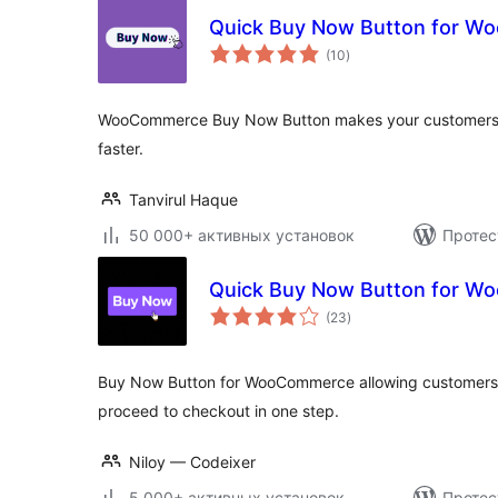
Quick Buy Now Button for 
общий
(10
)
рейтинг
WooCommerce Buy Now Button makes your customers' 
faster.
Tanvirul Haque
50 000+ активных установок
Протес
Quick Buy Now Button for 
общий
(23
)
рейтинг
Buy Now Button for WooCommerce allowing customers t
proceed to checkout in one step.
Niloy — Codeixer
5 000+ активных установок
Протес