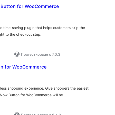
Button for WooCommerce
общий
ейтинг
e time-saving plugin that helps customers skip the
ght to the checkout step.
к
Протестирован с 7.0.3
on for WooCommerce
бщий
ейтинг
ess shopping experience. Give shoppers the easiest
 Now Button for WooCommerce will he …
Протестирован с 6.4.9