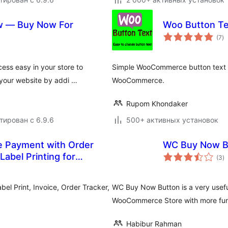
w — Buy Now For
Woo Button Te
о
(7
)
р
ss easy in your store to
Simple WooCommerce button text ch
 your website by addi …
WooCommerce.
Rupom Khondaker
тирован с 6.9.6
500+ активных установок
e Payment with Order
WC Buy Now B
о
Label Printing for
(3
)
р
 Print, Invoice, Order Tracker,
WC Buy Now Button is a very usefu
WooCommerce Store with more func
Habibur Rahman