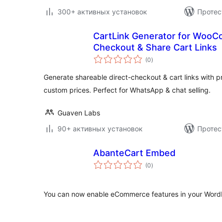
300+ активных установок
Протес
CartLink Generator for Woo
Checkout & Share Cart Links
общий
(0
)
рейтинг
Generate shareable direct-checkout & cart links with pr
custom prices. Perfect for WhatsApp & chat selling.
Guaven Labs
90+ активных установок
Протес
AbanteCart Embed
общий
(0
)
рейтинг
You can now enable eCommerce features in your Word