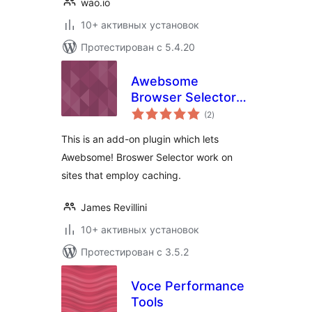
wao.io
10+ активных установок
Протестирован с 5.4.20
Awebsome
Browser Selector
общий
for CACHING
(2
)
рейтинг
This is an add-on plugin which lets
Awebsome! Broswer Selector work on
sites that employ caching.
James Revillini
10+ активных установок
Протестирован с 3.5.2
Voce Performance
Tools