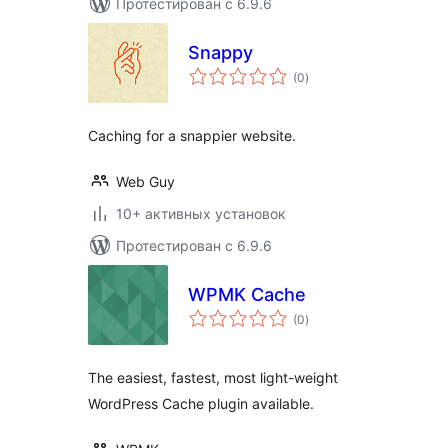
Протестирован с 6.9.6
Snappy
общий
(0
)
рейтинг
Caching for a snappier website.
Web Guy
10+ активных установок
Протестирован с 6.9.6
WPMK Cache
общий
(0
)
рейтинг
The easiest, fastest, most light-weight
WordPress Cache plugin available.