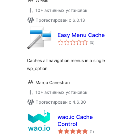
WPMK
10+ активных установок
Протестирован с 6.0.13
Easy Menu Cache
общий
(0
)
рейтинг
Caches all navigation menus in a single
wp_option
Marco Canestrari
10+ активных установок
Протестирован с 4.6.30
wao.io Cache
Control
общий
(1
)
рейтинг