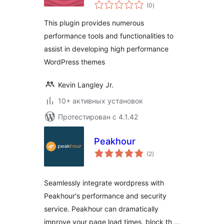
общий
(0
)
рейтинг
This plugin provides numerous
performance tools and functionalities to
assist in developing high performance
WordPress themes
Kevin Langley Jr.
10+ активных установок
Протестирован с 4.1.42
Peakhour
общий
(2
)
рейтинг
Seamlessly integrate wordpress with
Peakhour's performance and security
service. Peakhour can dramatically
improve your page load times, block th …