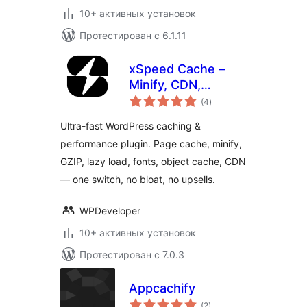
10+ активных установок
Протестирован с 6.1.11
xSpeed Cache –
Minify, CDN,
общий
Preload &
(4
)
рейтинг
Performance
Ultra-fast WordPress caching &
Optimizer
performance plugin. Page cache, minify,
GZIP, lazy load, fonts, object cache, CDN
— one switch, no bloat, no upsells.
WPDeveloper
10+ активных установок
Протестирован с 7.0.3
Appcachify
общий
(2
)