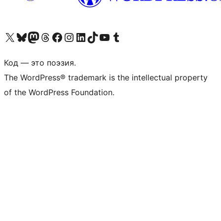
Посетите нас в X (ранее Twitter)
Посетите нашу учётную запись в Bluesky
Посетите нашу ленту в Mastodon
Посетите нашу учётную запись в Threads
Посетите нашу страницу на Facebook
Посетите наш Instagram
Посетите нашу страницу в LinkedIn
Посетите нашу учётную запись в TikTok
Посетите наш канал YouTube
Посетите нашу учётную запись в Tumblr
Код — это поэзия.
The WordPress® trademark is the intellectual property
of the WordPress Foundation.