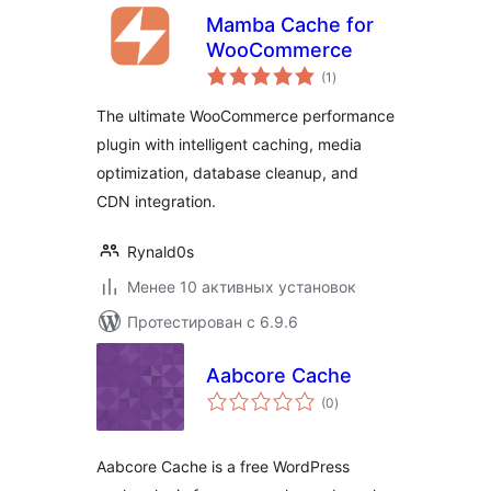
Mamba Cache for
WooCommerce
общий
(1
)
рейтинг
The ultimate WooCommerce performance
plugin with intelligent caching, media
optimization, database cleanup, and
CDN integration.
Rynald0s
Менее 10 активных установок
Протестирован с 6.9.6
Aabcore Cache
общий
(0
)
рейтинг
Aabcore Cache is a free WordPress