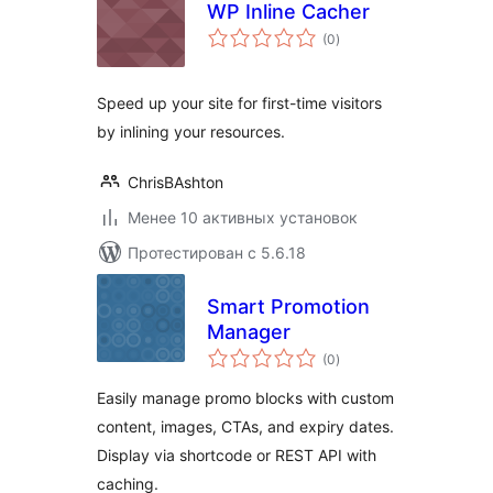
WP Inline Cacher
общий
(0
)
рейтинг
Speed up your site for first-time visitors
by inlining your resources.
ChrisBAshton
Менее 10 активных установок
Протестирован с 5.6.18
Smart Promotion
Manager
общий
(0
)
рейтинг
Easily manage promo blocks with custom
content, images, CTAs, and expiry dates.
Display via shortcode or REST API with
caching.