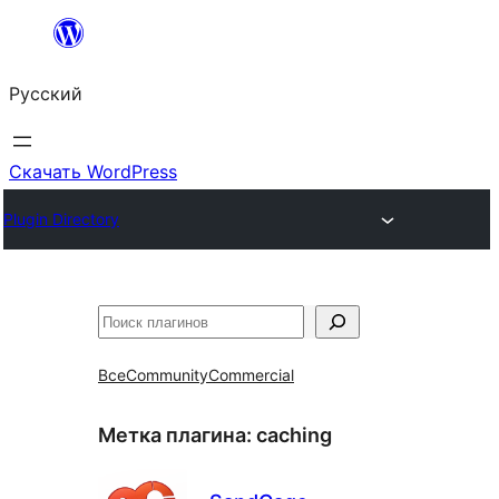
Перейти
к
Русский
содержимому
Скачать WordPress
Plugin Directory
Поиск
Все
Community
Commercial
Метка плагина:
caching