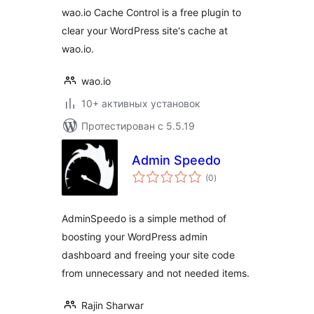
wao.io Cache Control is a free plugin to
clear your WordPress site's cache at
wao.io.
wao.io
10+ активных установок
Протестирован с 5.5.19
Admin Speedo
общий
(0
)
рейтинг
AdminSpeedo is a simple method of
boosting your WordPress admin
dashboard and freeing your site code
from unnecessary and not needed items.
Rajin Sharwar