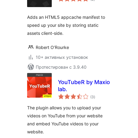
рейтинг
Adds an HTML5 appcache manifest to
speed up your site by storing static
assets client-side.
Robert O’Rourke
10+ активных установок
Протестирован с 3.9.40
YouTubeR by Maxio
lab.
общий
(3
)
рейтинг
The plugin allows you to upload your
videos on YouTube from your website
and embed YouTube videos to your
website.