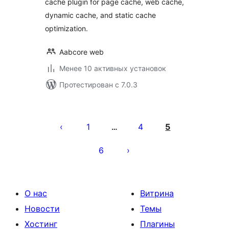
cache plugin for page cache, web cache,
dynamic cache, and static cache
optimization.
Aabcore web
Менее 10 активных установок
Протестирован с 7.0.3
Пагинация
записей
1
4
5
…
6
О нас
Витрина
Новости
Темы
Хостинг
Плагины