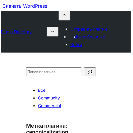
Скачать WordPress
Отправить плагин
Plugin Directory
Мои избранные
Войти
Поиск
Все
Community
Commercial
Метка плагина:
canonicalization