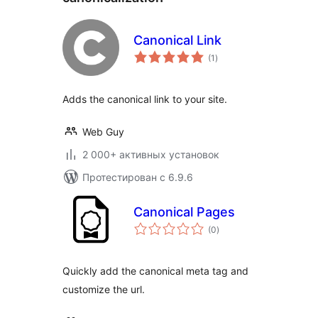
Canonical Link
общий
(1
)
рейтинг
Adds the canonical link to your site.
Web Guy
2 000+ активных установок
Протестирован с 6.9.6
Canonical Pages
общий
(0
)
рейтинг
Quickly add the canonical meta tag and
customize the url.