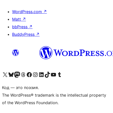
WordPress.com
↗
Matt
↗
bbPress
↗
BuddyPress
↗
Посетите нас в X (ранее Twitter)
Посетите нашу учётную запись в Bluesky
Посетите нашу ленту в Mastodon
Посетите нашу учётную запись в Threads
Посетите нашу страницу на Facebook
Посетите наш Instagram
Посетите нашу страницу в LinkedIn
Посетите нашу учётную запись в TikTok
Посетите наш канал YouTube
Посетите нашу учётную запись в Tumblr
Код — это поэзия.
The WordPress® trademark is the intellectual property
of the WordPress Foundation.