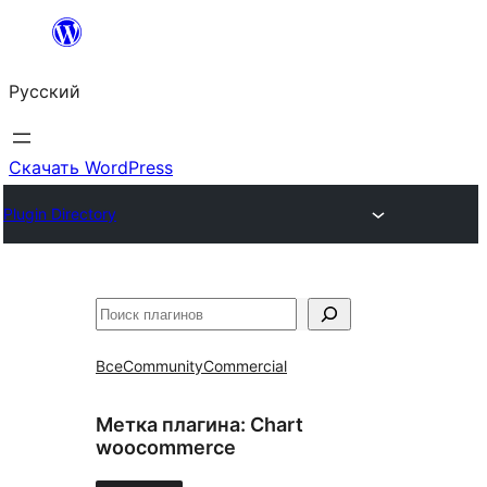
Перейти
к
Русский
содержимому
Скачать WordPress
Plugin Directory
Поиск
Все
Community
Commercial
Метка плагина:
Chart
woocommerce