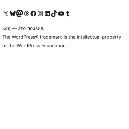
Посетите нас в X (ранее Twitter)
Посетите нашу учётную запись в Bluesky
Посетите нашу ленту в Mastodon
Посетите нашу учётную запись в Threads
Посетите нашу страницу на Facebook
Посетите наш Instagram
Посетите нашу страницу в LinkedIn
Посетите нашу учётную запись в TikTok
Посетите наш канал YouTube
Посетите нашу учётную запись в Tumblr
Код — это поэзия.
The WordPress® trademark is the intellectual property
of the WordPress Foundation.