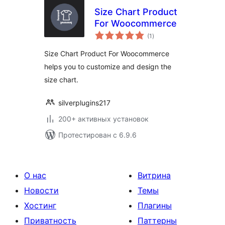
Size Chart Product
For Woocommerce
общий
(1
)
рейтинг
Size Chart Product For Woocommerce
helps you to customize and design the
size chart.
silverplugins217
200+ активных установок
Протестирован с 6.9.6
О нас
Витрина
Новости
Темы
Хостинг
Плагины
Приватность
Паттерны