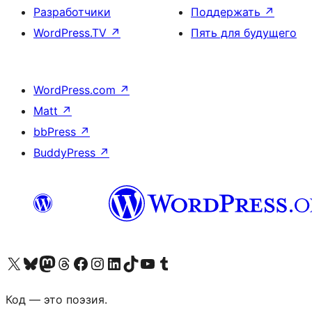
Разработчики
Поддержать
↗
WordPress.TV
↗
Пять для будущего
WordPress.com
↗
Matt
↗
bbPress
↗
BuddyPress
↗
Посетите нас в X (ранее Twitter)
Посетите нашу учётную запись в Bluesky
Посетите нашу ленту в Mastodon
Посетите нашу учётную запись в Threads
Посетите нашу страницу на Facebook
Посетите наш Instagram
Посетите нашу страницу в LinkedIn
Посетите нашу учётную запись в TikTok
Посетите наш канал YouTube
Посетите нашу учётную запись в Tumblr
Код — это поэзия.