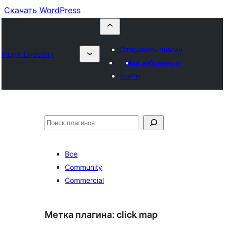
Скачать WordPress
Отправить плагин
Plugin Directory
Мои избранные
Войти
Поиск
Все
Community
Commercial
Метка плагина:
click map