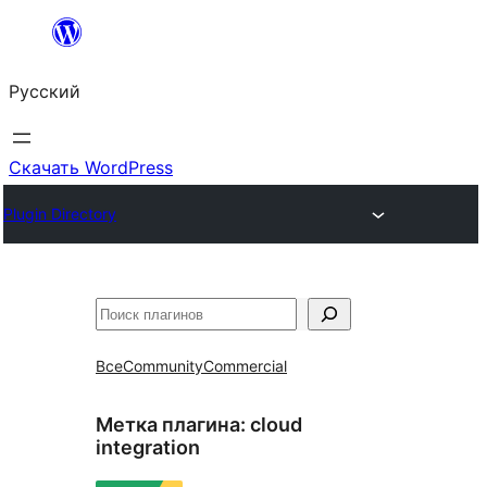
Перейти
к
Русский
содержимому
Скачать WordPress
Plugin Directory
Поиск
Все
Community
Commercial
Метка плагина:
cloud
integration