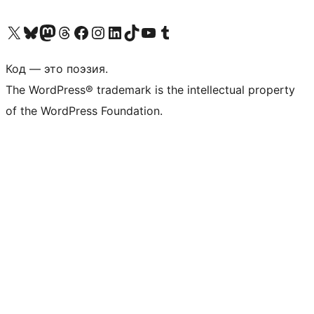
Посетите нас в X (ранее Twitter)
Посетите нашу учётную запись в Bluesky
Посетите нашу ленту в Mastodon
Посетите нашу учётную запись в Threads
Посетите нашу страницу на Facebook
Посетите наш Instagram
Посетите нашу страницу в LinkedIn
Посетите нашу учётную запись в TikTok
Посетите наш канал YouTube
Посетите нашу учётную запись в Tumblr
Код — это поэзия.
The WordPress® trademark is the intellectual property
of the WordPress Foundation.