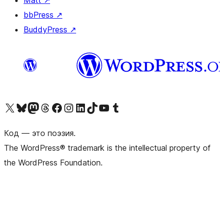
Matt
↗
bbPress
↗
BuddyPress
↗
Посетите нас в X (ранее Twitter)
Посетите нашу учётную запись в Bluesky
Посетите нашу ленту в Mastodon
Посетите нашу учётную запись в Threads
Посетите нашу страницу на Facebook
Посетите наш Instagram
Посетите нашу страницу в LinkedIn
Посетите нашу учётную запись в TikTok
Посетите наш канал YouTube
Посетите нашу учётную запись в Tumblr
Код — это поэзия.
The WordPress® trademark is the intellectual property of
the WordPress Foundation.