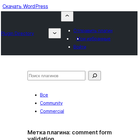
Скачать WordPress
Отправить плагин
Plugin Directory
Мои избранные
Войти
Поиск
Все
Community
Commercial
Метка плагина:
comment form
validation