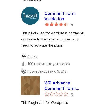
Comment Form
Validation
общий
(2
)
рейтинг
This plugin use for wordpress comments
validation to the comment form. only
need to activate the plugin.
Abhay
100+ активных установок
Протестирован с 5.5.18
WP Advance
Comment Form
общий
Validation
(0
)
рейтинг
This Plugin use for Wordpress