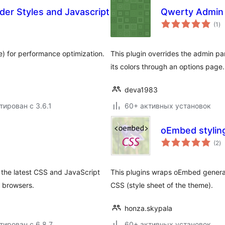
der Styles and Javascript
Qwerty Admin
о
(1
)
ре
e) for performance optimization.
This plugin overrides the admin pan
its colors through an options page.
deva1983
тирован с 3.6.1
60+ активных установок
oEmbed stylin
о
(2
)
р
 the latest CSS and JavaScript
This plugins wraps oEmbed generat
 browsers.
CSS (style sheet of the theme).
honza.skypala
тирован с 6.8.7
60+ активных установок