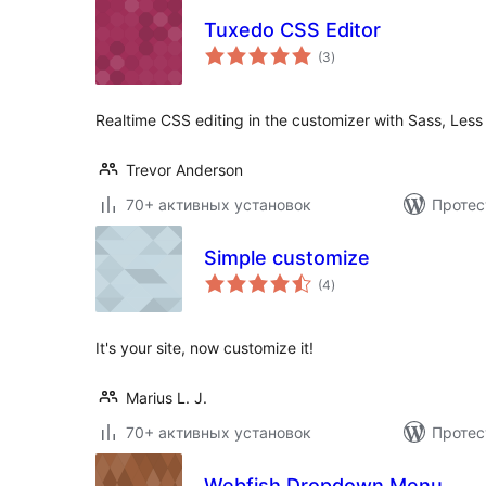
Tuxedo CSS Editor
общий
(3
)
рейтинг
Realtime CSS editing in the customizer with Sass, Less
Trevor Anderson
70+ активных установок
Протес
Simple customize
общий
(4
)
рейтинг
It's your site, now customize it!
Marius L. J.
70+ активных установок
Протес
Webfish Dropdown Menu