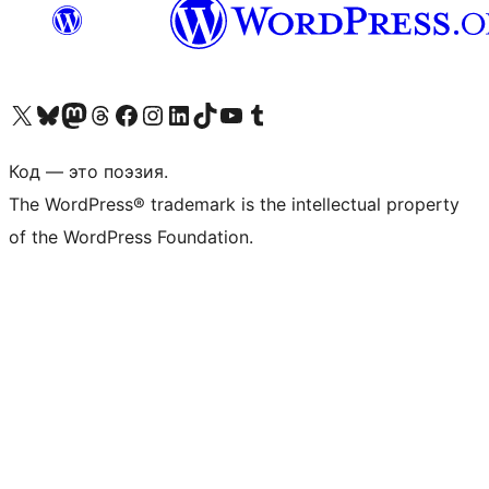
Посетите нас в X (ранее Twitter)
Посетите нашу учётную запись в Bluesky
Посетите нашу ленту в Mastodon
Посетите нашу учётную запись в Threads
Посетите нашу страницу на Facebook
Посетите наш Instagram
Посетите нашу страницу в LinkedIn
Посетите нашу учётную запись в TikTok
Посетите наш канал YouTube
Посетите нашу учётную запись в Tumblr
Код — это поэзия.
The WordPress® trademark is the intellectual property
of the WordPress Foundation.