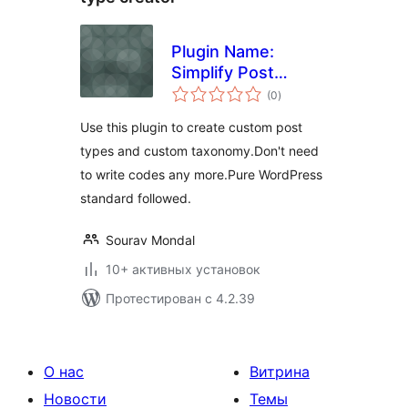
Plugin Name:
Simplify Post
общий
Taxonomy
(0
)
рейтинг
Use this plugin to create custom post
types and custom taxonomy.Don't need
to write codes any more.Pure WordPress
standard followed.
Sourav Mondal
10+ активных установок
Протестирован с 4.2.39
О нас
Витрина
Новости
Темы