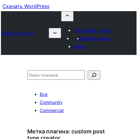
Скачать WordPress
Отправить плагин
Plugin Directory
Мои избранные
Войти
Поиск
Все
Community
Commercial
Метка плагина:
custom post
type creator