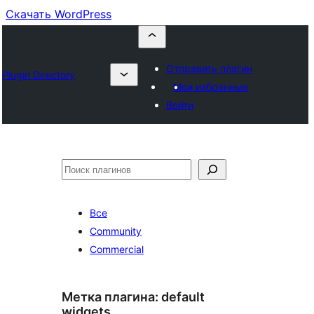
Скачать WordPress
Отправить плагин
Plugin Directory
Мои избранные
Войти
Поиск
Все
Community
Commercial
Метка плагина:
default
widgets