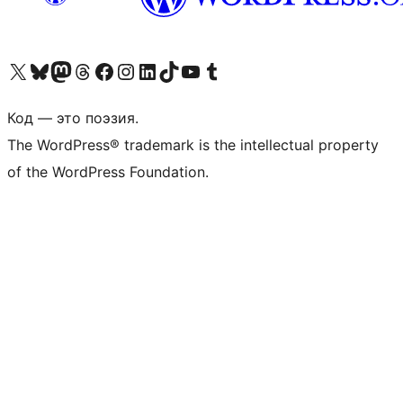
Посетите нас в X (ранее Twitter)
Посетите нашу учётную запись в Bluesky
Посетите нашу ленту в Mastodon
Посетите нашу учётную запись в Threads
Посетите нашу страницу на Facebook
Посетите наш Instagram
Посетите нашу страницу в LinkedIn
Посетите нашу учётную запись в TikTok
Посетите наш канал YouTube
Посетите нашу учётную запись в Tumblr
Код — это поэзия.
The WordPress® trademark is the intellectual property
of the WordPress Foundation.