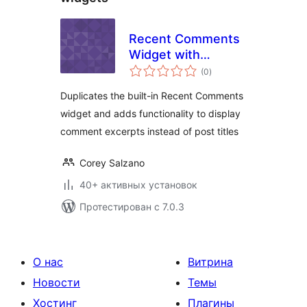
Recent Comments
Widget with
общий
Excerpts
(0
)
рейтинг
Duplicates the built-in Recent Comments
widget and adds functionality to display
comment excerpts instead of post titles
Corey Salzano
40+ активных установок
Протестирован с 7.0.3
О нас
Витрина
Новости
Темы
Хостинг
Плагины