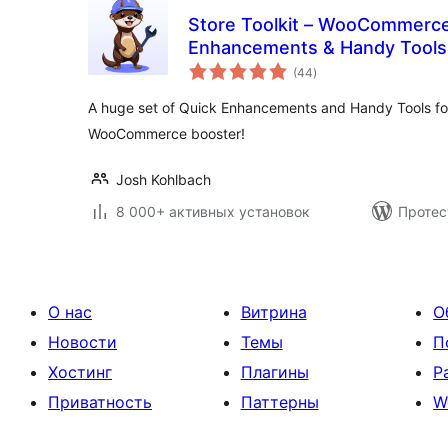
Store Toolkit – WooCommerce Extensions, Quick
Enhancements & Handy Tools
общий
(44
)
рейтинг
A huge set of Quick Enhancements and Handy Tools f
WooCommerce booster!
Josh Kohlbach
8 000+ активных установок
Протес
О нас
Витрина
О
Новости
Темы
П
Хостинг
Плагины
Р
Приватность
Паттерны
W