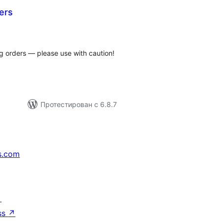
ers
бщий
ейтинг
ing orders — please use with caution!
Протестирован с 6.8.7
s.com
↗
ss
↗