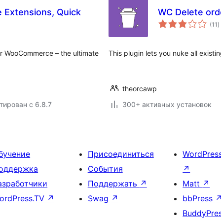
WC Delete ord
о
(11
)
р
or WooCommerce – the ultimate
This plugin lets you nuke all exist
theorcawp
тирован с 6.8.7
300+ активных установок
бучение
Присоединиться
WordPres
оддержка
События
↗
азработчики
Поддержать
↗
Matt
↗
ordPress.TV
↗
Swag
↗
bbPress
BuddyPre