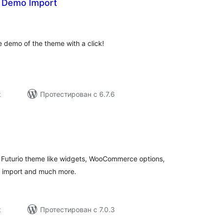
k Demo Import
бщий
ейтинг
e demo of the theme with a click!
к
Протестирован с 6.7.6
бщий
йтинг
to Futurio theme like widgets, WooCommerce options,
o import and much more.
к
Протестирован с 7.0.3