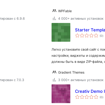
WPFable
тирован с 6.9.6
4 000+ активных установок
Starter Templ
о
(0
)
р
Легко установите свой сайт с 
настройки, виджеты и содержи
должны быть в виде ZIP-файла, с
Gradient Themes
тирован с 7.0.3
3 000+ активных установок
Creativ Demo 
о
(0
)
р