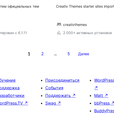
 тем официальных тем
Creativ Themes starter sites import
creativthemes
тирован с 6.1.11
2 000+ активных установок
1
2
5
…
Далее
бучение
Присоединиться
WordPres
оддержка
События
↗
азработчики
Поддержать
↗
Matt
↗
ordPress.TV
↗
Swag
↗
bbPress
BuddyPre