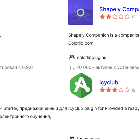
Shapely Comp
о
(2
)
р
.
Shapely Companion is a companion
Colorlib.com.
colorlibplugins
тирован с 6.9.6
10 000+ активных установо
Icyclub
о
(2
)
р
r Starter, предназначенный для
Icyclub plugin for Provided a rea
электронного обучения,
themeansar