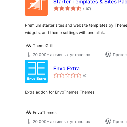
Starter Templates & Sites Pa
общий
(197
)
рейтинг
Premium starter sites and website templates by ThemeG
widgets, and theme settings with one click.
ThemeGrill
70 000+ активных установок
Протес
Envo Extra
общий
(0
)
рейтинг
Extra addon for EnvoThemes Themes
EnvoThemes
20 000+ активных установок
Протес