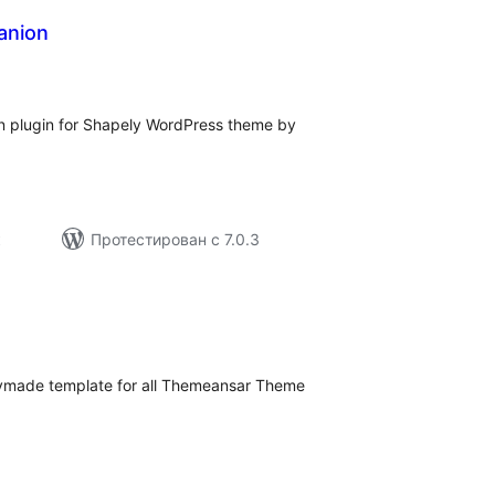
anion
бщий
ейтинг
 plugin for Shapely WordPress theme by
к
Протестирован с 7.0.3
бщий
ейтинг
dymade template for all Themeansar Theme