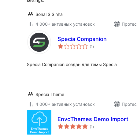
settings.
Sonal S Sinha
4 000+ активных установок
Протес
Specia Companion
общий
(1
)
рейтинг
Specia Companion создан для темы Specia
Specia Theme
4 000+ активных установок
Протес
EnvoThemes Demo Import
общий
(1
)
рейтинг