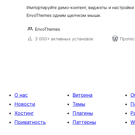
Импортируйте демо-контент, виджеты и настройки
EnvoThemes одним щелчком мыши.
EnvoThemes
3 000+ активных установок
Протес
Пагинация
записей
О нас
Витрина
О
Новости
Темы
П
Хостинг
Плагины
Р
Приватность
Паттерны
W