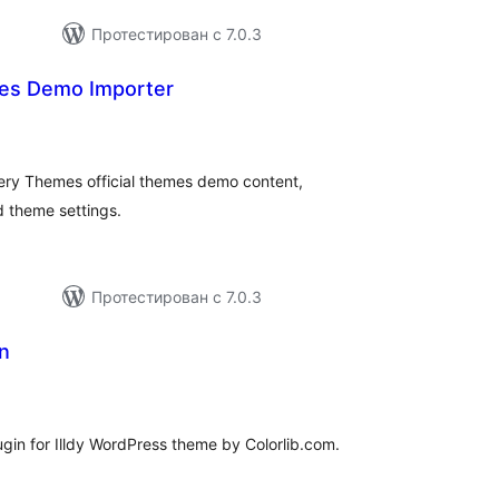
Протестирован с 7.0.3
es Demo Importer
бщий
ейтинг
ery Themes official themes demo content,
d theme settings.
Протестирован с 7.0.3
n
бщий
йтинг
gin for Illdy WordPress theme by Colorlib.com.