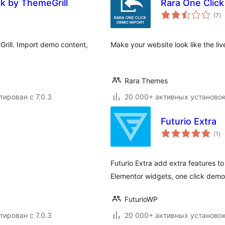
ck by ThemeGrill
Rara One Clic
о
(7
)
р
rill. Import demo content,
Make your website look like the liv
Rara Themes
тирован с 7.0.3
20 000+ активных установо
Futurio Extra
о
(1
)
ре
Futurio Extra add extra features 
Elementor widgets, one click dem
FuturioWP
тирован с 7.0.3
20 000+ активных установо