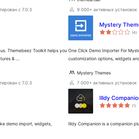
тирован с 7.0.3
9 000+ активных установок
Mystery Them
о
(4
)
р
 us. Themebeez Toolkit helps you
One Click Demo Importer For Myst
atures & …
customization options, widgets an
Mystery Themes
тирован с 7.0.3
7 000+ активных установок
Illdy Companio
о
(1
)
ре
like demo import, widgets,
Illdy Companion is a companion plu