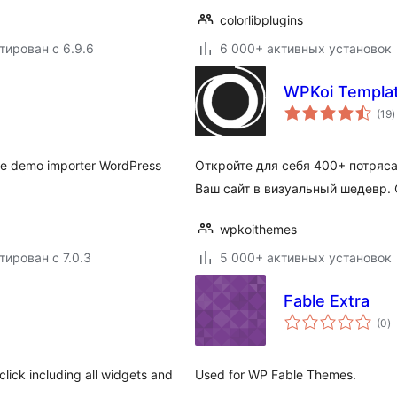
colorlibplugins
тирован с 6.9.6
6 000+ активных установок
WPKoi Templat
(19
)
р
se demo importer WordPress
Откройте для себя 400+ потряс
Ваш сайт в визуальный шедевр.
wpkoithemes
тирован с 7.0.3
5 000+ активных установок
Fable Extra
о
(0
)
р
lick including all widgets and
Used for WP Fable Themes.