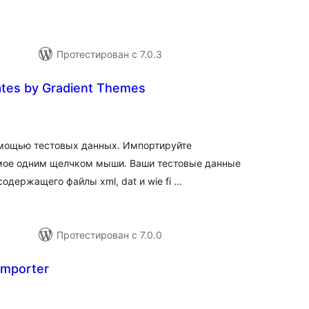
Протестирован с 7.0.3
ates by Gradient Themes
бщий
ейтинг
помощью тестовых данных. Импортируйте
мое одним щелчком мыши. Ваши тестовые данные
одержащего файлы xml, dat и wie fi …
Протестирован с 7.0.0
Importer
бщий
ейтинг