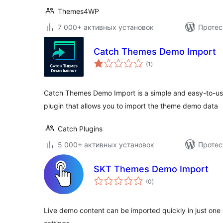
Themes4WP
7 000+ активных установок
Протес
Catch Themes Demo Import
общий
(1
)
рейтинг
Catch Themes Demo Import is a simple and easy-to-u
plugin that allows you to import the theme demo data
Catch Plugins
5 000+ активных установок
Протес
SKT Themes Demo Import
общий
(0
)
рейтинг
Live demo content can be imported quickly in just one c