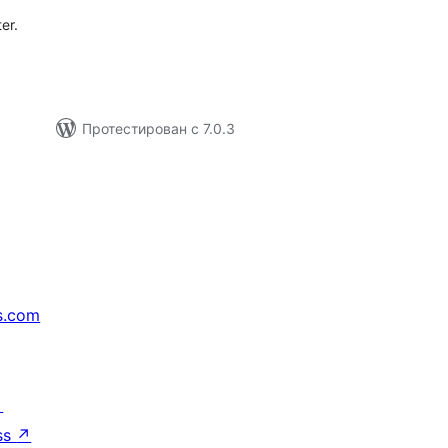
er.
Протестирован с 7.0.3
s.com
↗
ss
↗