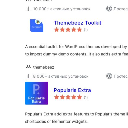
10 000+ активных установок
Протес
Themebeez Toolkit
общий
(1
)
рейтинг
A essential toolkit for WordPress themes developed by
to import dummy demo contents. It also adds extra fe
themebeez
8 000+ активных установок
Протес
Popularis Extra
общий
(1
)
рейтинг
Popularis Extra add extra features to Popularis theme 
shortcodes or Elementor widgets.