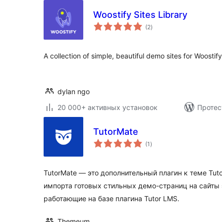
Woostify Sites Library
общий
(2
)
рейтинг
A collection of simple, beautiful demo sites for Woostify
dylan ngo
20 000+ активных установок
Протес
TutorMate
общий
(1
)
рейтинг
TutorMate — это дополнительный плагин к теме Tuto
импорта готовых стильных демо-страниц на сайты 
работающие на базе плагина Tutor LMS.
Themeum