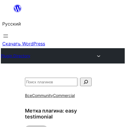
Перейти
к
Русский
содержимому
Скачать WordPress
Plugin Directory
Поиск
Все
Community
Commercial
Метка плагина:
easy
testimonial