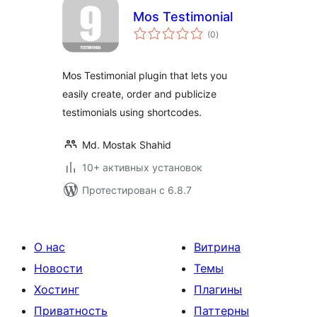
Mos Testimonial
общий
(0
)
рейтинг
Mos Testimonial plugin that lets you
easily create, order and publicize
testimonials using shortcodes.
Md. Mostak Shahid
10+ активных установок
Протестирован с 6.8.7
О нас
Витрина
Новости
Темы
Хостинг
Плагины
Приватность
Паттерны