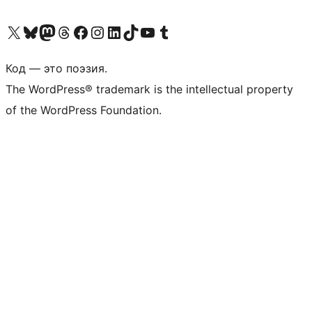
Посетите нас в X (ранее Twitter)
Посетите нашу учётную запись в Bluesky
Посетите нашу ленту в Mastodon
Посетите нашу учётную запись в Threads
Посетите нашу страницу на Facebook
Посетите наш Instagram
Посетите нашу страницу в LinkedIn
Посетите нашу учётную запись в TikTok
Посетите наш канал YouTube
Посетите нашу учётную запись в Tumblr
Код — это поэзия.
The WordPress® trademark is the intellectual property
of the WordPress Foundation.