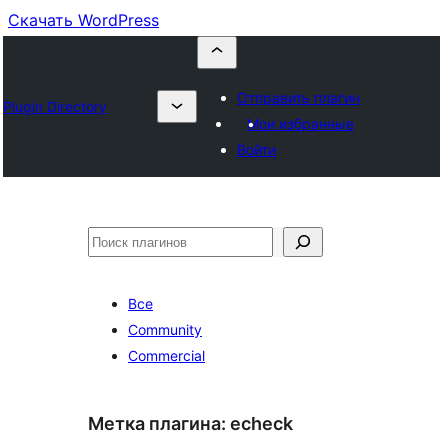
Скачать WordPress
Отправить плагин
Plugin Directory
Мои избранные
Войти
Поиск
Все
Community
Commercial
Метка плагина:
echeck