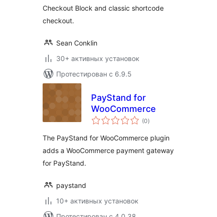
Checkout Block and classic shortcode
checkout.
Sean Conklin
30+ активных установок
Протестирован с 6.9.5
PayStand for
WooCommerce
общий
(0
)
рейтинг
The PayStand for WooCommerce plugin
adds a WooCommerce payment gateway
for PayStand.
paystand
10+ активных установок
Протестирован с 4.0.38