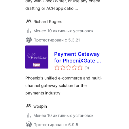
day with CheckWriter, or use any check
drafting or ACH appicatio …
Richard Rogers
Менее 10 активных установок
Протестирован с 5.3.21
Payment Gateway
for PhoeniXGate on
общий
WooCommerce
(0
)
рейтинг
Phoenix's unified e-commerce and multi-
channel gateway solution for the
payments industry.
wpspin
Менее 10 активных установок
Протестирован с 6.9.5