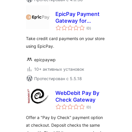
EpicPay Payment
Gateway for
общий
WooCommerce
(0
)
рейтинг
Take credit card payments on your store
using EpicPay.
epicpaywp
10+ активных установок
Протестирован с 5.5.18
WebDebit Pay By
Check Gateway
общий
(0
)
рейтинг
Offer a "Pay by Check" payment option
at checkout. Deposit checks the same