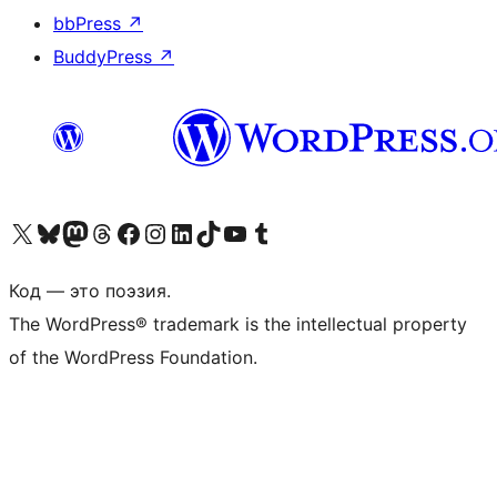
bbPress
↗
BuddyPress
↗
Посетите нас в X (ранее Twitter)
Посетите нашу учётную запись в Bluesky
Посетите нашу ленту в Mastodon
Посетите нашу учётную запись в Threads
Посетите нашу страницу на Facebook
Посетите наш Instagram
Посетите нашу страницу в LinkedIn
Посетите нашу учётную запись в TikTok
Посетите наш канал YouTube
Посетите нашу учётную запись в Tumblr
Код — это поэзия.
The WordPress® trademark is the intellectual property
of the WordPress Foundation.