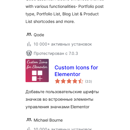
with various functionalities- Portfolio post
type, Portfolio List, Blog List & Product
List shortcodes and more.
Qode
10 000+ активных установок
Протестирован с 7.0.3
Custom Icons for
Elementor
общий
(33
)
рейтинг
Добавьте пользовательские шрифты
значков во встроенные элементы
управления значками Elementor
Michael Bourne
10 000+ активных установок