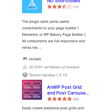
ND Shortcodes
общий
(13
)
рейтинг
The plugin adds some useful
components to your page builder (
Elementor or WP Bakery Page Builder ).
All components are full responsive and
retina rea …
nicdark
20 000+ активных установок
Протестирован с 6.7.6
AnWP Post Grid
and Post Carousel
общий
Slider for
(84
)
рейтинг
Elementor
Easily create awesome post grids and