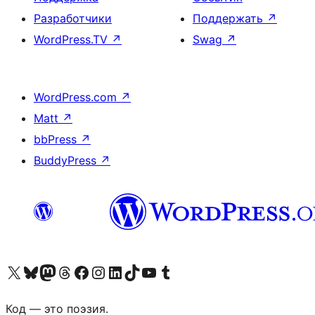
Разработчики
Поддержать
↗
WordPress.TV
↗
Swag
↗
WordPress.com
↗
Matt
↗
bbPress
↗
BuddyPress
↗
Посетите нас в X (ранее Twitter)
Посетите нашу учётную запись в Bluesky
Посетите нашу ленту в Mastodon
Посетите нашу учётную запись в Threads
Посетите нашу страницу на Facebook
Посетите наш Instagram
Посетите нашу страницу в LinkedIn
Посетите нашу учётную запись в TikTok
Посетите наш канал YouTube
Посетите нашу учётную запись в Tumblr
Код — это поэзия.