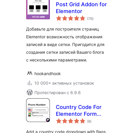
Post Grid Addon for
Elementor
общий
(76
)
рейтинг
Добавьте для построителя страниц
Elementor возможность отображения
записей в виде сетки. Пригодится для
создания сетки записей Вашего блога
с несколькими параметрами.
hookandhook
10 000+ активных установок
Протестирован с 6.9.6
Country Code For
Elementor Form
общий
Telephone Field
(8
)
рейтинг
Add a country code dropdown with flags