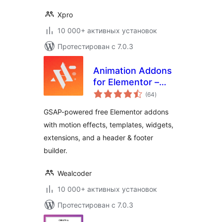
Xpro
10 000+ активных установок
Протестирован с 7.0.3
Animation Addons
for Elementor –
общий
GSAP Motion
(64
)
рейтинг
Elementor Addons
GSAP-powered free Elementor addons
& Website
with motion effects, templates, widgets,
Templates
extensions, and a header & footer
builder.
Wealcoder
10 000+ активных установок
Протестирован с 7.0.3