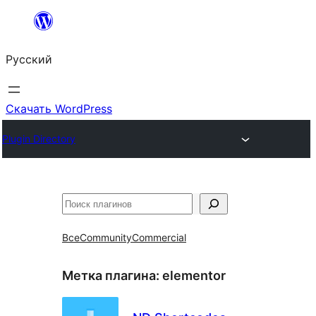
Перейти
к
Русский
содержимому
Скачать WordPress
Plugin Directory
Поиск
Все
Community
Commercial
Метка плагина:
elementor