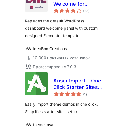
Welcome for
общий
Elementor
(23
)
рейтинг
Replaces the default WordPress
dashboard welcome panel with custom
designed Elementor template.
IdeaBox Creations
10 000+ активных установок
Протестирован с 7.0.3
Ansar Import – One
Click Starter Sites –
общий
for Elementor &
(1
)
рейтинг
Themes
Easily import theme demos in one click.
Simplifies starter sites setup.
themeansar