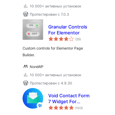
10 000+ активных установок
Протестирован с 7.0.3
Granular Controls
For Elementor
общий
(25
)
рейтинг
Custom controls for Elementor Page
Builder.
NoreWP
10 000+ активных установок
Протестирован с 4.9.30
Void Contact Form
7 Widget For
общий
Elementor Page
(103
)
рейтинг
Builder