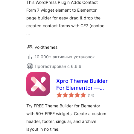
This WordPress Plugin Adds Contact
Form 7 widget element to Elementor
page builder for easy drag & drop the
created contact forms with CF7 (contac
…
voidthemes
10 000+ активных установок
Протестирован с 6.6.6
Xpro Theme Builder
For Elementor —
общий
FREE
(14
)
рейтинг
Try FREE Theme Builder for Elementor
with 50+ FREE widgets. Create a custom
header, footer, singular, and archive
layout in no time.