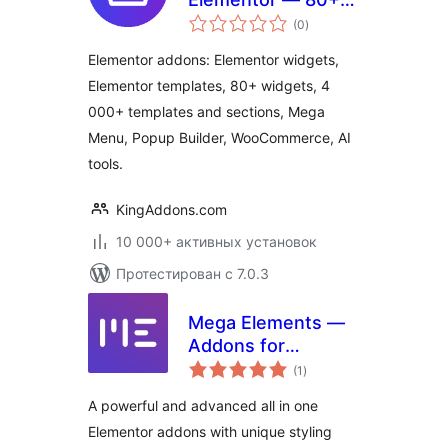
общий
Elementor Widgets,
(0
)
рейтинг
4 000+ Elementor
Elementor addons: Elementor widgets,
Templates,
Elementor templates, 80+ widgets, 4
WooCommerce,
000+ templates and sections, Mega
Mega Menu, Popup
Builder
Menu, Popup Builder, WooCommerce, AI
tools.
KingAddons.com
10 000+ активных установок
Протестирован с 7.0.3
Mega Elements —
Addons for
общий
Elementor
(1
)
рейтинг
A powerful and advanced all in one
Elementor addons with unique styling