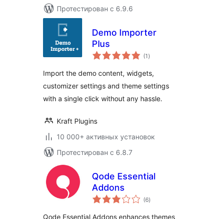
Протестирован с 6.9.6
Demo Importer
Plus
общий
(1
)
рейтинг
Import the demo content, widgets,
customizer settings and theme settings
with a single click without any hassle.
Kraft Plugins
10 000+ активных установок
Протестирован с 6.8.7
Qode Essential
Addons
общий
(6
)
рейтинг
Qode Essential Addons enhances themes