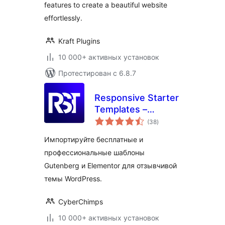
features to create a beautiful website
effortlessly.
Kraft Plugins
10 000+ активных установок
Протестирован с 6.8.7
Responsive Starter
Templates –
общий
Elementor
(38
)
рейтинг
Templates &
Импортируйте бесплатные и
Starter Sites
профессиональные шаблоны
Gutenberg и Elementor для отзывчивой
темы WordPress.
CyberChimps
10 000+ активных установок