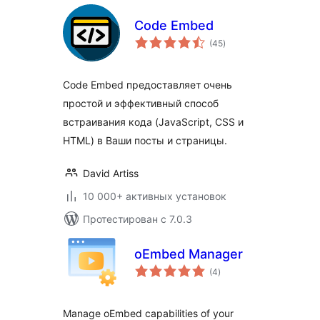
Code Embed
общий
(45
)
рейтинг
Code Embed предоставляет очень
простой и эффективный способ
встраивания кода (JavaScript, CSS и
HTML) в Ваши посты и страницы.
David Artiss
10 000+ активных установок
Протестирован с 7.0.3
oEmbed Manager
общий
(4
)
рейтинг
Manage oEmbed capabilities of your