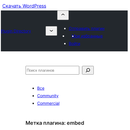
Скачать WordPress
Отправить плагин
Plugin Directory
Мои избранные
Войти
Поиск
Все
Community
Commercial
Метка плагина:
embed