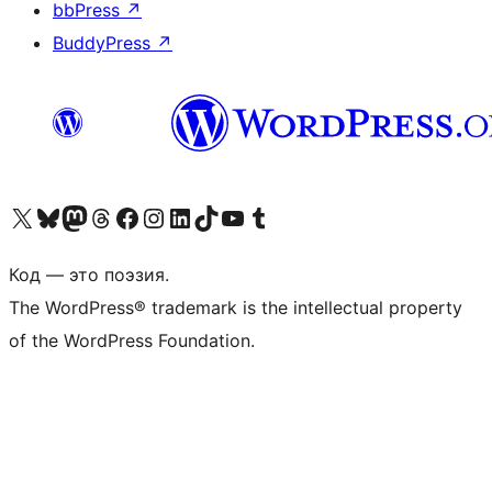
bbPress
↗
BuddyPress
↗
Посетите нас в X (ранее Twitter)
Посетите нашу учётную запись в Bluesky
Посетите нашу ленту в Mastodon
Посетите нашу учётную запись в Threads
Посетите нашу страницу на Facebook
Посетите наш Instagram
Посетите нашу страницу в LinkedIn
Посетите нашу учётную запись в TikTok
Посетите наш канал YouTube
Посетите нашу учётную запись в Tumblr
Код — это поэзия.
The WordPress® trademark is the intellectual property
of the WordPress Foundation.