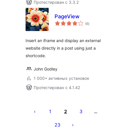
Протестирован с 3.3.2
PageView
общий
(6
)
рейтинг
Insert an iframe and display an external
website directly in a post using just a
shortcode.
John Godley
1 000+ активных установок
Протестирован с 4.1.42
Пагинация
записей
1
2
3
…
23