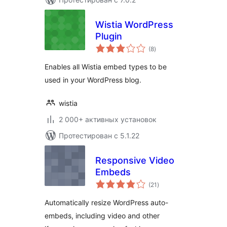
Wistia WordPress
Plugin
общий
(8
)
рейтинг
Enables all Wistia embed types to be
used in your WordPress blog.
wistia
2 000+ активных установок
Протестирован с 5.1.22
Responsive Video
Embeds
общий
(21
)
рейтинг
Automatically resize WordPress auto-
embeds, including video and other