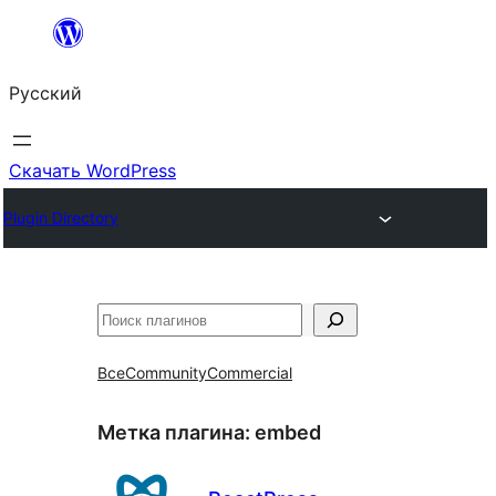
Перейти
к
Русский
содержимому
Скачать WordPress
Plugin Directory
Поиск
Все
Community
Commercial
Метка плагина:
embed