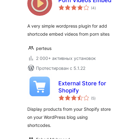
Porn Videos Embed
общий
(4
)
рейтинг
A very simple wordpress plugin for add
shortcode embed videos from porn sites
perteus
2 000+ активных установок
Протестирован с 5.1.22
External Store for
Shopify
общий
(5
)
рейтинг
Display products from your Shopify store
on your WordPress blog using
shortcodes.