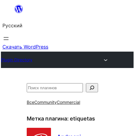
Перейти
к
Русский
содержимому
Скачать WordPress
Plugin Directory
Поиск
Все
Community
Commercial
Метка плагина:
etiquetas