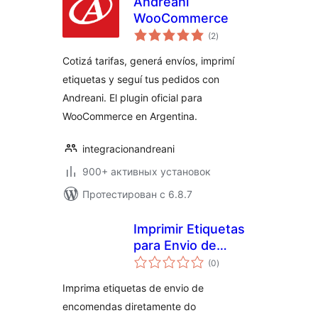
Andreani
WooCommerce
общий
(2
)
рейтинг
Cotizá tarifas, generá envíos, imprimí
etiquetas y seguí tus pedidos con
Andreani. El plugin oficial para
WooCommerce en Argentina.
integracionandreani
900+ активных установок
Протестирован с 6.8.7
Imprimir Etiquetas
para Envio de
общий
Encomendas
(0
)
рейтинг
Imprima etiquetas de envio de
encomendas diretamente do