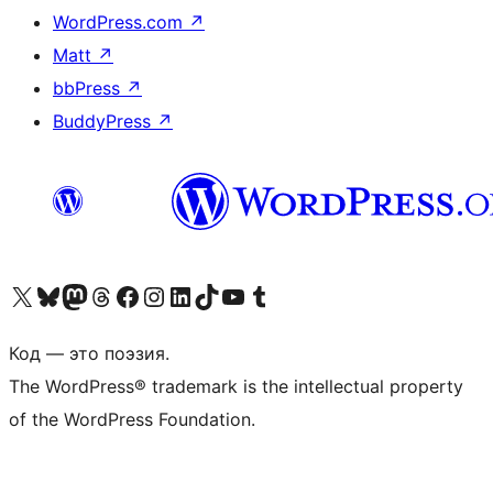
WordPress.com
↗
Matt
↗
bbPress
↗
BuddyPress
↗
Посетите нас в X (ранее Twitter)
Посетите нашу учётную запись в Bluesky
Посетите нашу ленту в Mastodon
Посетите нашу учётную запись в Threads
Посетите нашу страницу на Facebook
Посетите наш Instagram
Посетите нашу страницу в LinkedIn
Посетите нашу учётную запись в TikTok
Посетите наш канал YouTube
Посетите нашу учётную запись в Tumblr
Код — это поэзия.
The WordPress® trademark is the intellectual property
of the WordPress Foundation.