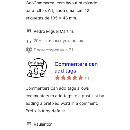
WooCommerce, com layout otimizado
para folhas A4, cada uma com 12
etiquetas de 105 x 48 mm.
Pedro Miguel Martins
20+ активных установок
Протестирован с 7.1
Commenters can
add tags
общий
(1
)
рейтинг
Commenters can add tags allows
commenters to add tags to a post just by
adding a prefixed word in a comment.
Prefix is # by default.
Raulanton