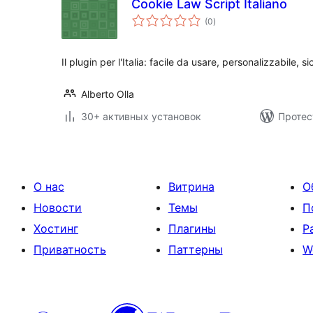
Cookie Law Script Italiano
общий
(0
)
рейтинг
Il plugin per l'Italia: facile da usare, personalizzabile, si
Alberto Olla
30+ активных установок
Протес
О нас
Витрина
О
Новости
Темы
П
Хостинг
Плагины
Р
Приватность
Паттерны
W