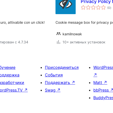
Privacy Polic
о
(0
)
р
curo, attivabile con un click!
Cookie message box for privacy po
kamilnowak
тирован с 4.7.34
10+ активных установок
бучение
Присоединиться
WordPres
оддержка
События
↗
азработчики
Поддержать
↗
Matt
↗
ordPress.TV
↗
Swag
↗
bbPress
BuddyPre