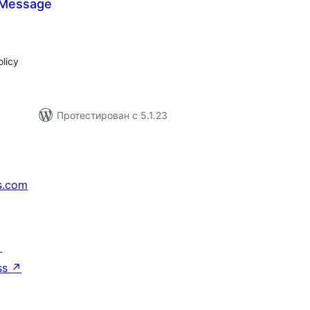
y Message
бщий
ейтинг
licy
Протестирован с 5.1.23
s.com
↗
ss
↗