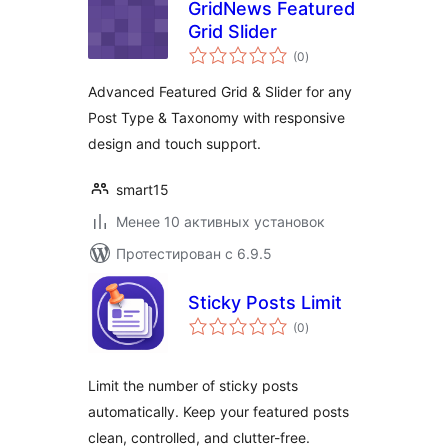
GridNews Featured
Grid Slider
общий
(0
)
рейтинг
Advanced Featured Grid & Slider for any
Post Type & Taxonomy with responsive
design and touch support.
smart15
Менее 10 активных установок
Протестирован с 6.9.5
Sticky Posts Limit
общий
(0
)
рейтинг
Limit the number of sticky posts
automatically. Keep your featured posts
clean, controlled, and clutter-free.