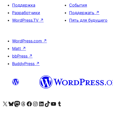
Поддержка
События
Разработчики
Поддержать
↗
WordPress.TV
↗
Пять для будущего
WordPress.com
↗
Matt
↗
bbPress
↗
BuddyPress
↗
Посетите нас в X (ранее Twitter)
Посетите нашу учётную запись в Bluesky
Посетите нашу ленту в Mastodon
Посетите нашу учётную запись в Threads
Посетите нашу страницу на Facebook
Посетите наш Instagram
Посетите нашу страницу в LinkedIn
Посетите нашу учётную запись в TikTok
Посетите наш канал YouTube
Посетите нашу учётную запись в Tumblr