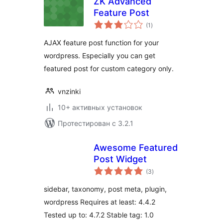
ZK Advanced
Feature Post
общий
(1
)
рейтинг
AJAX feature post function for your
wordpress. Especially you can get
featured post for custom category only.
vnzinki
10+ активных установок
Протестирован с 3.2.1
Awesome Featured
Post Widget
общий
(3
)
рейтинг
sidebar, taxonomy, post meta, plugin,
wordpress Requires at least: 4.4.2
Tested up to: 4.7.2 Stable tag: 1.0