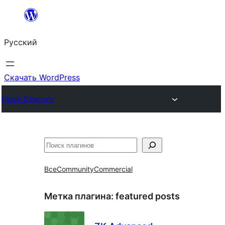
Перейти
к
Русский
содержимому
Скачать WordPress
Plugin Directory
Поиск
Все
Community
Commercial
Метка плагина:
featured posts