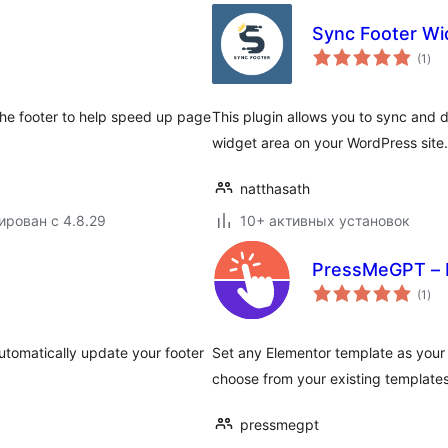
Sync Footer Wi
об
(1
)
рей
 the footer to help speed up page
This plugin allows you to sync and 
widget area on your WordPress site.
natthasath
ирован с 4.8.29
10+ активных установок
PressMeGPT – H
об
(1
)
рей
utomatically update your footer
Set any Elementor template as your 
choose from your existing templates
pressmegpt