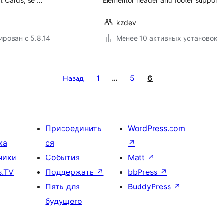
ft Cards, se …
Elementor header and footer suppor
kzdev
ирован с 5.8.14
Менее 10 активных установо
1
5
6
Назад
…
Присоединить
WordPress.com
ка
ся
↗
чики
События
Matt
↗
s.TV
Поддержать
↗
bbPress
↗
Пять для
BuddyPress
↗
будущего