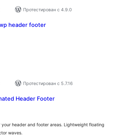
к
Протестирован с 4.9.0
wp header footer
щий
тинг
к
Протестирован с 5.7.16
mated Header Footer
щий
тинг
 your header and footer areas. Lightweight floating
ector waves.