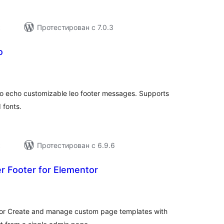
к
Протестирован с 7.0.3
o
щий
тинг
 to echo customizable leo footer messages. Supports
 fonts.
к
Протестирован с 6.9.6
 Footer for Elementor
щий
тинг
or Create and manage custom page templates with