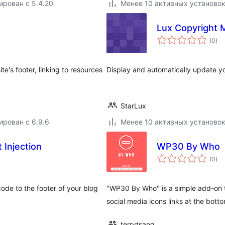
ирован с 5.4.20
Менее 10 активных установо
Lux Copyright 
об
(0
)
рей
ite's footer, linking to resources
Display and automatically update yo
StarLux
ирован с 6.9.6
Менее 10 активных установо
Injection
WP30 By Who
об
(0
)
рей
code to the footer of your blog
"WP30 By Who" is a simple add-on t
social media icons links at the bott
terrytsang