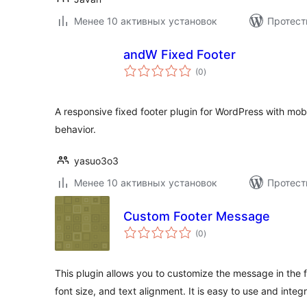
Менее 10 активных установок
Протест
andW Fixed Footer
общий
(0
)
рейтинг
A responsive fixed footer plugin for WordPress with mobi
behavior.
yasuo3o3
Менее 10 активных установок
Протест
Custom Footer Message
общий
(0
)
рейтинг
This plugin allows you to customize the message in the fo
font size, and text alignment. It is easy to use and integ