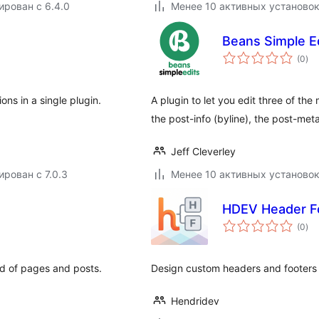
ирован с 6.4.0
Менее 10 активных установо
Beans Simple E
об
(0
)
рей
ons in a single plugin.
A plugin to let you edit three of t
the post-info (byline), the post-meta
Jeff Cleverley
ирован с 7.0.3
Менее 10 активных установо
HDEV Header Fo
об
(0
)
рей
nd of pages and posts.
Design custom headers and footers v
Hendridev