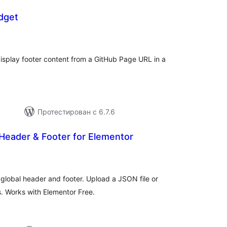
dget
щий
тинг
display footer content from a GitHub Page URL in a
Протестирован с 6.7.6
eader & Footer for Elementor
щий
тинг
global header and footer. Upload a JSON file or
. Works with Elementor Free.