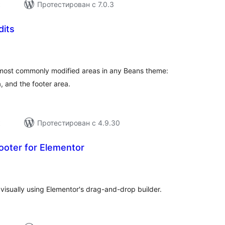
к
Протестирован с 7.0.3
dits
щий
тинг
he most commonly modified areas in any Beans theme:
, and the footer area.
к
Протестирован с 4.9.30
oter for Elementor
щий
тинг
isually using Elementor's drag-and-drop builder.