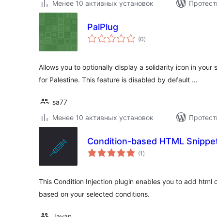
Менее 10 активных установок
Протест
PalPlug
общий
(0
)
рейтинг
Allows you to optionally display a solidarity icon in your s
for Palestine. This feature is disabled by default …
sa77
Менее 10 активных установок
Протест
Condition-based HTML Snippet 
общий
(1
)
рейтинг
This Condition Injection plugin enables you to add html 
based on your selected conditions.
Javan