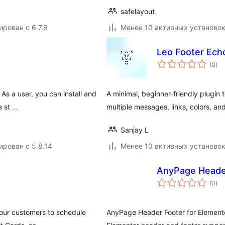
safelayout
ирован с 6.7.6
Менее 10 активных установо
Leo Footer Ech
об
(0
)
рей
 As a user, you can install and
A minimal, beginner-friendly plugin
a st …
multiple messages, links, colors, and
Sanjay L
ирован с 5.8.14
Менее 10 активных установо
AnyPage Header
об
(0
)
рей
your customers to schedule
AnyPage Header Footer for Element