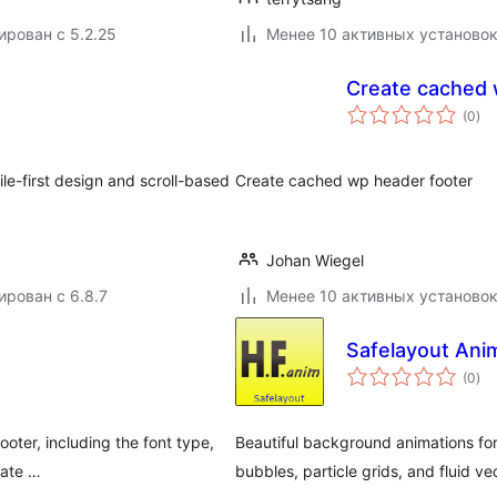
ирован с 5.2.25
Менее 10 активных установо
Create cached 
об
(0
)
рей
le-first design and scroll-based
Create cached wp header footer
Johan Wiegel
ирован с 6.8.7
Менее 10 активных установо
Safelayout Ani
об
(0
)
рей
oter, including the font type,
Beautiful background animations for
rate …
bubbles, particle grids, and fluid v