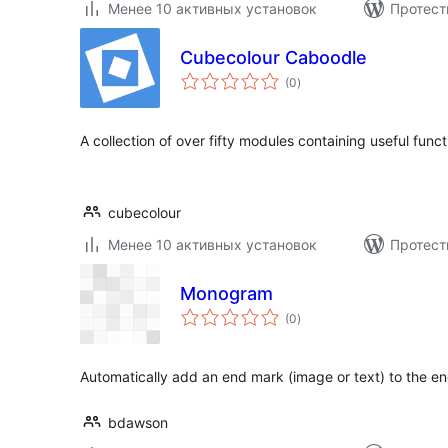
Менее 10 активных установок
Протест
Cubecolour Caboodle
общий
(0
)
рейтинг
A collection of over fifty modules containing useful functi
cubecolour
Менее 10 активных установок
Протест
Monogram
общий
(0
)
рейтинг
Automatically add an end mark (image or text) to the e
bdawson