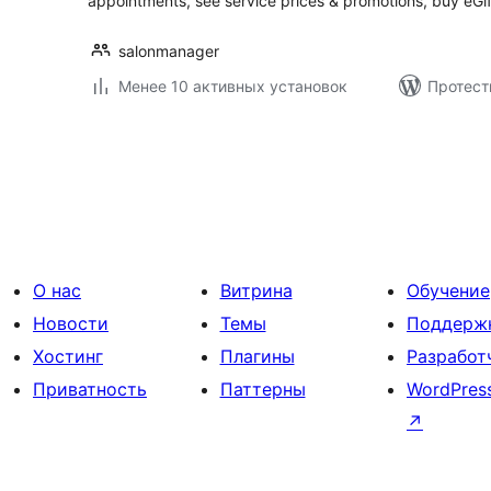
appointments, see service prices & promotions, buy eGi
salonmanager
Менее 10 активных установок
Протест
Пагинация
записей
О нас
Витрина
Обучение
Новости
Темы
Поддерж
Хостинг
Плагины
Разработ
Приватность
Паттерны
WordPres
↗