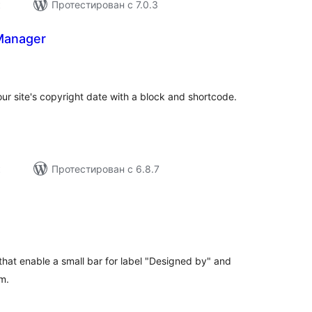
к
Протестирован с 7.0.3
Manager
щий
тинг
ur site's copyright date with a block and shortcode.
к
Протестирован с 6.8.7
щий
тинг
hat enable a small bar for label "Designed by" and
om.