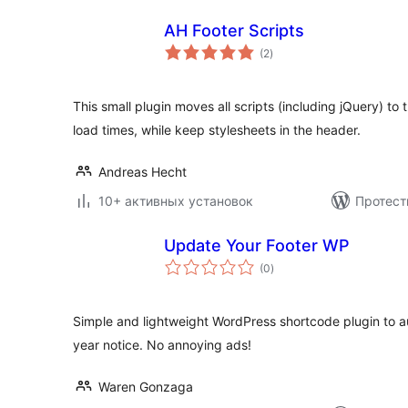
AH Footer Scripts
общий
(2
)
рейтинг
This small plugin moves all scripts (including jQuery) to
load times, while keep stylesheets in the header.
Andreas Hecht
10+ активных установок
Протест
Update Your Footer WP
общий
(0
)
рейтинг
Simple and lightweight WordPress shortcode plugin to a
year notice. No annoying ads!
Waren Gonzaga