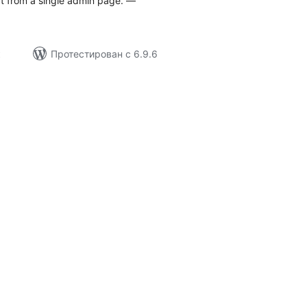
t from a single admin page. —
к
Протестирован с 6.9.6