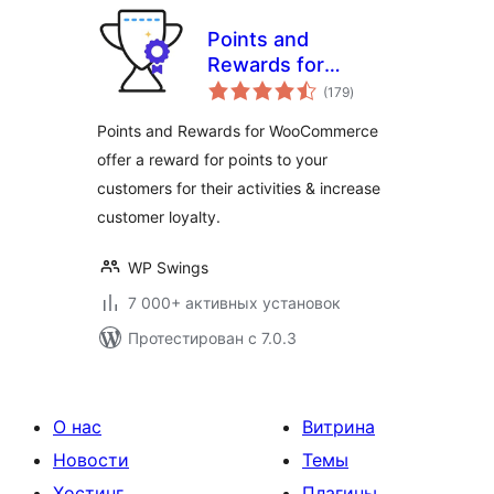
Points and
Rewards for
общий
WooCommerce
(179
)
рейтинг
Points and Rewards for WooCommerce
offer a reward for points to your
customers for their activities & increase
customer loyalty.
WP Swings
7 000+ активных установок
Протестирован с 7.0.3
О нас
Витрина
Новости
Темы
Хостинг
Плагины