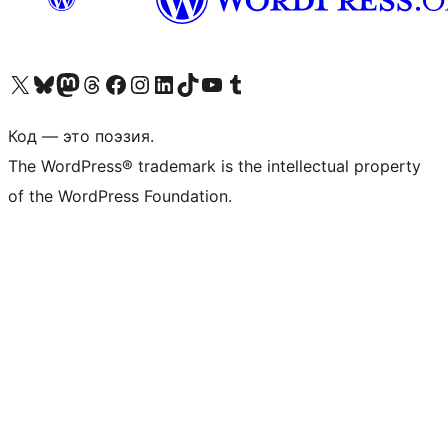
Посетите нас в X (ранее Twitter)
Посетите нашу учётную запись в Bluesky
Посетите нашу ленту в Mastodon
Посетите нашу учётную запись в Threads
Посетите нашу страницу на Facebook
Посетите наш Instagram
Посетите нашу страницу в LinkedIn
Посетите нашу учётную запись в TikTok
Посетите наш канал YouTube
Посетите нашу учётную запись в Tumblr
Код — это поэзия.
The WordPress® trademark is the intellectual property
of the WordPress Foundation.