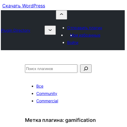
Скачать WordPress
Отправить плагин
Plugin Directory
Мои избранные
Войти
Поиск
Все
Community
Commercial
Метка плагина:
gamification