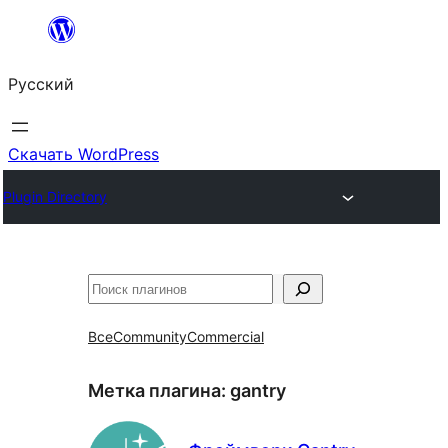
Перейти
к
Русский
содержимому
Скачать WordPress
Plugin Directory
Поиск
Все
Community
Commercial
Метка плагина:
gantry