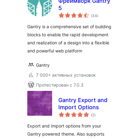
Фреймворк Gantry
5
общий
(34
)
рейтинг
Gantry is a comprehensive set of building
blocks to enable the rapid development
and realization of a design into a flexible
and powerful web platform
Gantry
7 000+ активных установок
Протестирован с 7.0.3
Gantry Export and
Import Options
общий
(2
)
рейтинг
Export and Import options from your
Gantry powered theme. Also supports