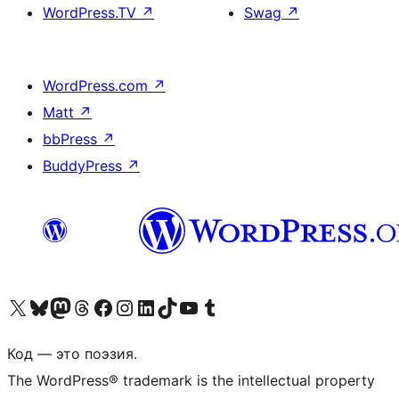
WordPress.TV
↗
Swag
↗
WordPress.com
↗
Matt
↗
bbPress
↗
BuddyPress
↗
Посетите нас в X (ранее Twitter)
Посетите нашу учётную запись в Bluesky
Посетите нашу ленту в Mastodon
Посетите нашу учётную запись в Threads
Посетите нашу страницу на Facebook
Посетите наш Instagram
Посетите нашу страницу в LinkedIn
Посетите нашу учётную запись в TikTok
Посетите наш канал YouTube
Посетите нашу учётную запись в Tumblr
Код — это поэзия.
The WordPress® trademark is the intellectual property