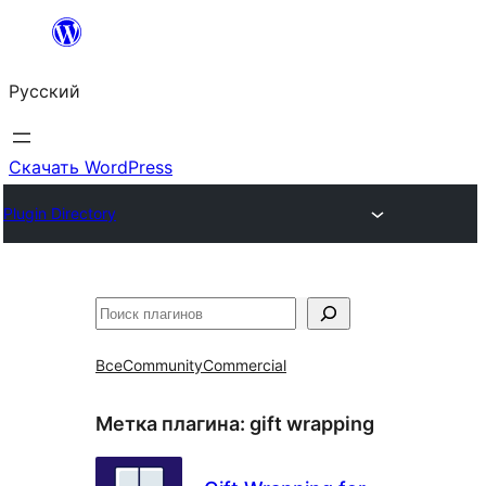
Перейти
к
Русский
содержимому
Скачать WordPress
Plugin Directory
Поиск
Все
Community
Commercial
Метка плагина:
gift wrapping