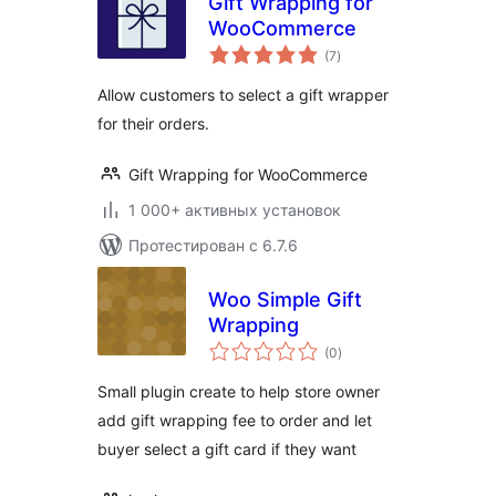
Gift Wrapping for
WooCommerce
общий
(7
)
рейтинг
Allow customers to select a gift wrapper
for their orders.
Gift Wrapping for WooCommerce
1 000+ активных установок
Протестирован с 6.7.6
Woo Simple Gift
Wrapping
общий
(0
)
рейтинг
Small plugin create to help store owner
add gift wrapping fee to order and let
buyer select a gift card if they want