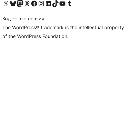
Посетите нас в X (ранее Twitter)
Посетите нашу учётную запись в Bluesky
Посетите нашу ленту в Mastodon
Посетите нашу учётную запись в Threads
Посетите нашу страницу на Facebook
Посетите наш Instagram
Посетите нашу страницу в LinkedIn
Посетите нашу учётную запись в TikTok
Посетите наш канал YouTube
Посетите нашу учётную запись в Tumblr
Код — это поэзия.
The WordPress® trademark is the intellectual property
of the WordPress Foundation.