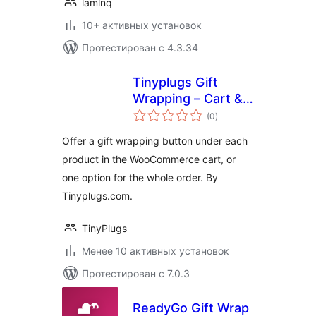
lamlnq
10+ активных установок
Протестирован с 4.3.34
Tinyplugs Gift
Wrapping – Cart &
общий
Checkout
(0
)
рейтинг
Offer a gift wrapping button under each
product in the WooCommerce cart, or
one option for the whole order. By
Tinyplugs.com.
TinyPlugs
Менее 10 активных установок
Протестирован с 7.0.3
ReadyGo Gift Wrap