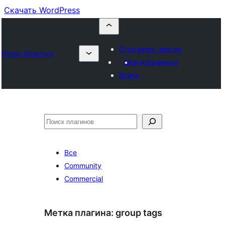
Скачать WordPress
Отправить плагин
Plugin Directory
Мои избранные
Войти
Поиск
Все
Community
Commercial
Метка плагина:
group tags