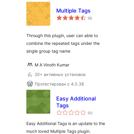
Multiple Tags
общий
(6
)
рейтинг
Through this plugin, user can able to
combine the repeated tags under the
single group tag name
M A Vinoth Kumar
20+ активных установок
Протестирован с 4.0.38
Easy Additional
Tags
общий
(0
)
рейтинг
Easy Additional Tags is an update to the
much loved Multiple Tags plugin.