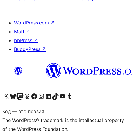
WordPress.com
↗
Matt
↗
bbPress
↗
BuddyPress
↗
Посетите нас в X (ранее Twitter)
Посетите нашу учётную запись в Bluesky
Посетите нашу ленту в Mastodon
Посетите нашу учётную запись в Threads
Посетите нашу страницу на Facebook
Посетите наш Instagram
Посетите нашу страницу в LinkedIn
Посетите нашу учётную запись в TikTok
Посетите наш канал YouTube
Посетите нашу учётную запись в Tumblr
Код — это поэзия.
The WordPress® trademark is the intellectual property
of the WordPress Foundation.