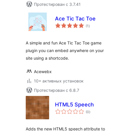
Протестирован с 3.7.41
Ace Tic Tac Toe
общий
(1
)
рейтинг
A simple and fun Ace Tic Tac Toe game
plugin you can embed anywhere on your
site using a shortcode.
Acewebx
10+ активных установок
Протестирован с 6.8.7
HTML5 Speech
общий
(0
)
рейтинг
Adds the new HTML5 speech attribute to