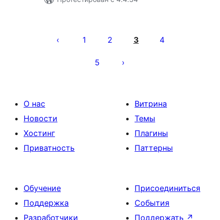
Пагинация
записей
1
2
3
4
5
О нас
Витрина
Новости
Темы
Хостинг
Плагины
Приватность
Паттерны
Обучение
Присоединиться
Поддержка
События
Разработчики
Поддержать
↗