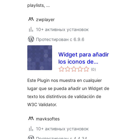
playlists, …
zwplayer
10+ активных установок
Протестирован с 6.9.6
Widget para añadir
los iconos de
общий
validación de W3C
(0
)
рейтинг
Validator
Este Plugin nos muestra en cualquier
lugar que se pueda añadir un Widget de
texto los distintivos de validación de
W3C Validator.
mavksoftes
10+ активных установок
Протестирован с 4.4.34