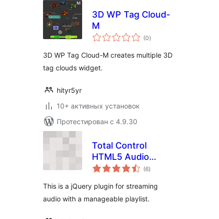
3D WP Tag Cloud-
M
общий
(0
)
рейтинг
3D WP Tag Cloud-M creates multiple 3D
tag clouds widget.
hityr5yr
10+ активных установок
Протестирован с 4.9.30
Total Control
HTML5 Audio
общий
Player Basic
(6
)
рейтинг
This is a jQuery plugin for streaming
audio with a manageable playlist.