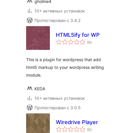
gholme4
10+ активных установок
Протестирован с 3.4.2
HTML5ify for WP
общий
(0
)
рейтинг
This is a plugin for wordpress that add
html5 markup to your wordpress writing
module.
KEDA
10+ активных установок
Протестирован с 3.0.5
Wiredrive Player
общий
(0
)
рейтинг