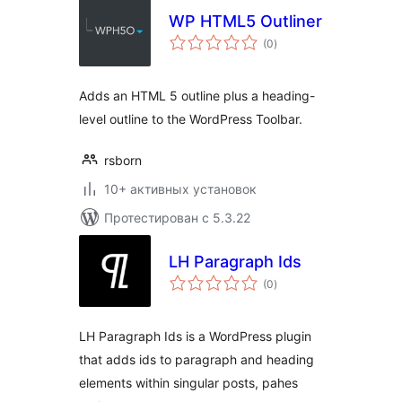
WP HTML5 Outliner
общий
(0
)
рейтинг
Adds an HTML 5 outline plus a heading-
level outline to the WordPress Toolbar.
rsborn
10+ активных установок
Протестирован с 5.3.22
LH Paragraph Ids
общий
(0
)
рейтинг
LH Paragraph Ids is a WordPress plugin
that adds ids to paragraph and heading
elements within singular posts, pahes