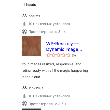
all inputs
bhelms
10+ активных установок
Протестирован с 3.1.4
WP-Resizely —
Dynamic image
общий
resizing for
(0
)
рейтинг
thumbnails and
Your images resized, responsive, and
responsive images
retina ready with all the magic happening
in the cloud.
jbrw1984
10+ активных установок
Протестирован с 3.6.1