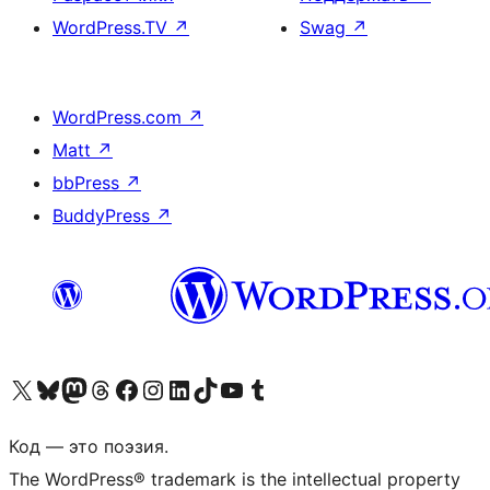
WordPress.TV
↗
Swag
↗
WordPress.com
↗
Matt
↗
bbPress
↗
BuddyPress
↗
Посетите нас в X (ранее Twitter)
Посетите нашу учётную запись в Bluesky
Посетите нашу ленту в Mastodon
Посетите нашу учётную запись в Threads
Посетите нашу страницу на Facebook
Посетите наш Instagram
Посетите нашу страницу в LinkedIn
Посетите нашу учётную запись в TikTok
Посетите наш канал YouTube
Посетите нашу учётную запись в Tumblr
Код — это поэзия.
The WordPress® trademark is the intellectual property