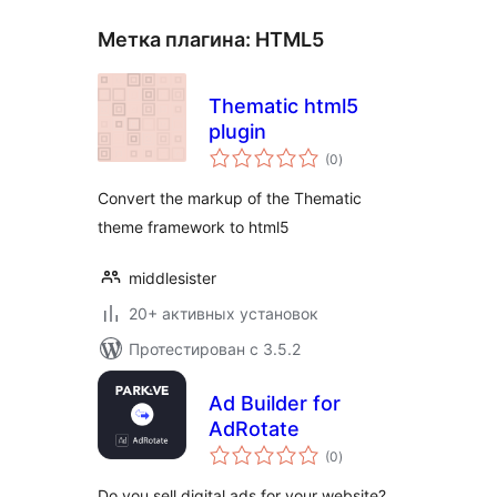
Метка плагина:
HTML5
Thematic html5
plugin
общий
(0
)
рейтинг
Convert the markup of the Thematic
theme framework to html5
middlesister
20+ активных установок
Протестирован с 3.5.2
Ad Builder for
AdRotate
общий
(0
)
рейтинг
Do you sell digital ads for your website?