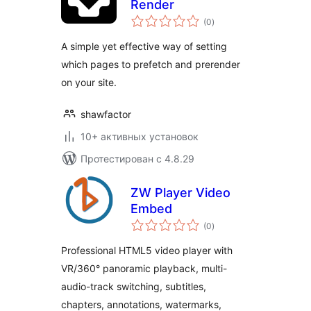
Render
общий
(0
)
рейтинг
A simple yet effective way of setting
which pages to prefetch and prerender
on your site.
shawfactor
10+ активных установок
Протестирован с 4.8.29
ZW Player Video
Embed
общий
(0
)
рейтинг
Professional HTML5 video player with
VR/360° panoramic playback, multi-
audio-track switching, subtitles,
chapters, annotations, watermarks,