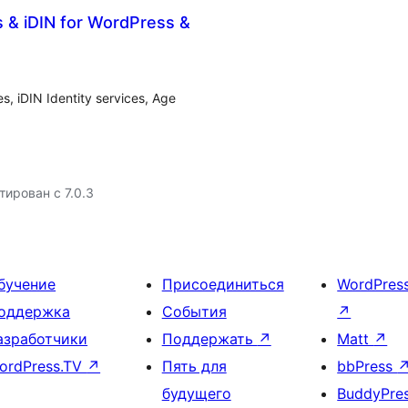
& iDIN for WordPress &
, iDIN Identity services, Age
тирован с 7.0.3
бучение
Присоединиться
WordPres
оддержка
События
↗
азработчики
Поддержать
↗
Matt
↗
ordPress.TV
↗
Пять для
bbPress
будущего
BuddyPre