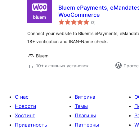
Bluem ePayments, eMandates 
WooCommerce
общий
(2
)
рейтинг
Connect your website to Bluem’s ePayments, eMandates
18+ verification and IBAN-Name check.
Bluem
10+ активных установок
Протес
О нас
Витрина
О
Новости
Темы
П
Хостинг
Плагины
Р
Приватность
Паттерны
W