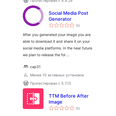
Протестирован с 4.9.29
Social Media Post
Generator
общий
(0
)
рейтинг
After you generated your image you are
able to download it and share it on your
social media platforms. In the near future
we plan to release the fol …
cap31
Менее 10 активных установок
Протестирован с 5.7.15
TTM Before After
Image
общий
(0
)
рейтинг