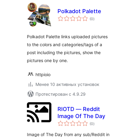
Polkadot Palette
общий
(0
)
рейтинг
Polkadot Palette links uploaded pictures
to the colors and categories/tags of a
post including the pictures, show the
pictures one by one.
httpioio
Менее 10 активных установок
Протестирован с 4.9.29
RIOTD — Reddit
Image Of The Day
общий
(0
)
рейтинг
Image of The Day from any sub/Reddit in