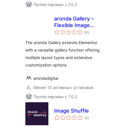
Протестирован с 7.0.2
aronda Gallery –
Flexible Image
общий
Gallery for
(0
)
рейтинг
Elementor
The aronda Gallery extends Elementor
with a versatile gallery function offering
multiple layout types and extensive
customization options
arondadigital
Менее 10 активных установок
Протестирован с 7.0.2
Image Shuffle
общий
(0
)
рейтинг