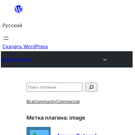
Перейти
к
Русский
содержимому
Скачать WordPress
Plugin Directory
Поиск
Все
Community
Commercial
Метка плагина:
image