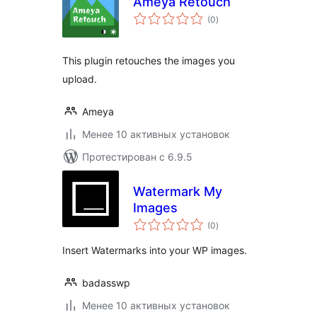
Ameya Retouch
общий
(0
)
рейтинг
This plugin retouches the images you
upload.
Ameya
Менее 10 активных установок
Протестирован с 6.9.5
Watermark My
Images
общий
(0
)
рейтинг
Insert Watermarks into your WP images.
badasswp
Менее 10 активных установок