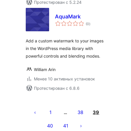
Протестирован с 5.2.24
AquaMark
общий
(0
)
рейтинг
Add a custom watermark to your images
in the WordPress media library with
powerful controls and blending modes.
William Arin
Менее 10 активных установок
Протестирован с 6.8.6
Пагинация
записей
1
38
39
…
40
41