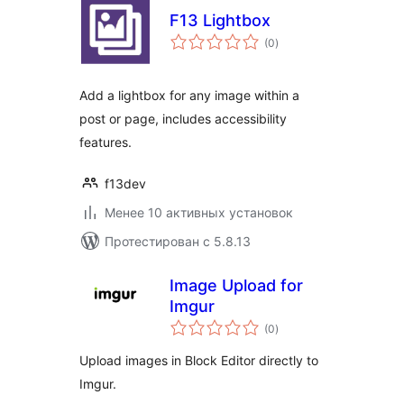
F13 Lightbox
общий
(0
)
рейтинг
Add a lightbox for any image within a
post or page, includes accessibility
features.
f13dev
Менее 10 активных установок
Протестирован с 5.8.13
Image Upload for
Imgur
общий
(0
)
рейтинг
Upload images in Block Editor directly to
Imgur.