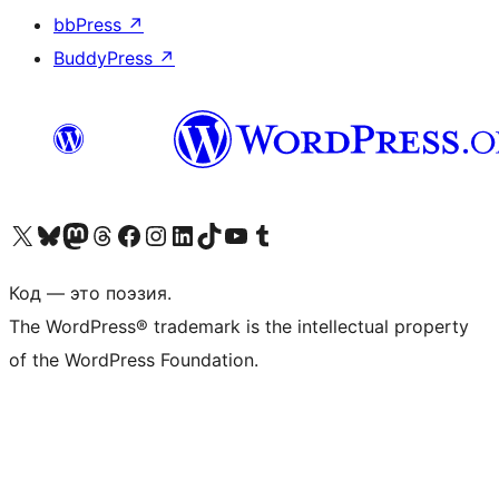
bbPress
↗
BuddyPress
↗
Посетите нас в X (ранее Twitter)
Посетите нашу учётную запись в Bluesky
Посетите нашу ленту в Mastodon
Посетите нашу учётную запись в Threads
Посетите нашу страницу на Facebook
Посетите наш Instagram
Посетите нашу страницу в LinkedIn
Посетите нашу учётную запись в TikTok
Посетите наш канал YouTube
Посетите нашу учётную запись в Tumblr
Код — это поэзия.
The WordPress® trademark is the intellectual property
of the WordPress Foundation.