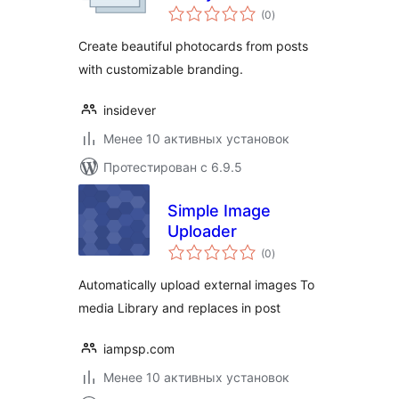
общий
(0
)
рейтинг
Create beautiful photocards from posts
with customizable branding.
insidever
Менее 10 активных установок
Протестирован с 6.9.5
Simple Image
Uploader
общий
(0
)
рейтинг
Automatically upload external images To
media Library and replaces in post
iampsp.com
Менее 10 активных установок