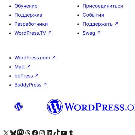
Обучение
Присоединиться
Поддержка
События
Разработчики
Поддержать
↗
WordPress.TV
↗
Swag
↗
WordPress.com
↗
Matt
↗
bbPress
↗
BuddyPress
↗
Посетите нас в X (ранее Twitter)
Посетите нашу учётную запись в Bluesky
Посетите нашу ленту в Mastodon
Посетите нашу учётную запись в Threads
Посетите нашу страницу на Facebook
Посетите наш Instagram
Посетите нашу страницу в LinkedIn
Посетите нашу учётную запись в TikTok
Посетите наш канал YouTube
Посетите нашу учётную запись в Tumblr