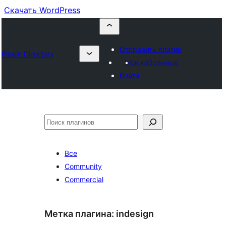
Скачать WordPress
Отправить плагин
Plugin Directory
Мои избранные
Войти
Поиск
Все
Community
Commercial
Метка плагина:
indesign