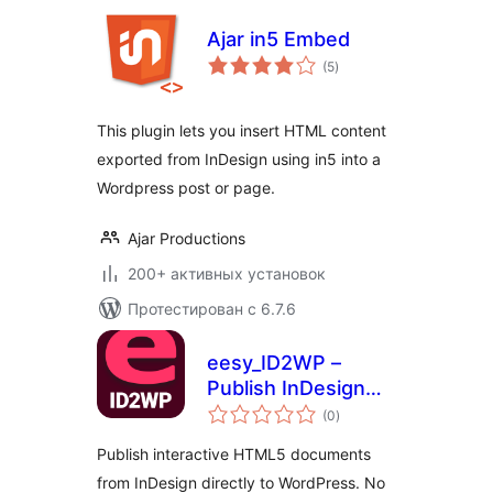
Ajar in5 Embed
общий
(5
)
рейтинг
This plugin lets you insert HTML content
exported from InDesign using in5 into a
Wordpress post or page.
Ajar Productions
200+ активных установок
Протестирован с 6.7.6
eesy_ID2WP –
Publish InDesign
общий
HTML5
(0
)
рейтинг
Publish interactive HTML5 documents
from InDesign directly to WordPress. No