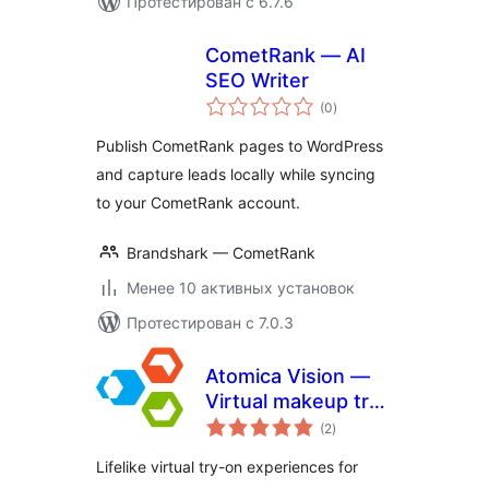
Протестирован с 6.7.6
CometRank — AI
SEO Writer
общий
(0
)
рейтинг
Publish CometRank pages to WordPress
and capture leads locally while syncing
to your CometRank account.
Brandshark — CometRank
Менее 10 активных установок
Протестирован с 7.0.3
Atomica Vision —
Virtual makeup try
общий
on
(2
)
рейтинг
Lifelike virtual try-on experiences for