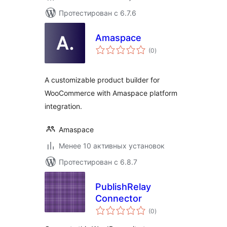
Протестирован с 6.7.6
Amaspace
общий
(0
)
рейтинг
A customizable product builder for
WooCommerce with Amaspace platform
integration.
Amaspace
Менее 10 активных установок
Протестирован с 6.8.7
PublishRelay
Connector
общий
(0
)
рейтинг