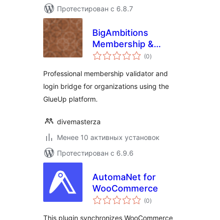
Протестирован с 6.8.7
BigAmbitions
Membership &
общий
Login Bridge for
(0
)
рейтинг
GlueUp
Professional membership validator and
login bridge for organizations using the
GlueUp platform.
divemasterza
Менее 10 активных установок
Протестирован с 6.9.6
AutomaNet for
WooCommerce
общий
(0
)
рейтинг
This plugin synchronizes WooCommerce