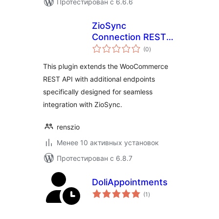
Протестирован с 6.6.6
ZioSync
Connection REST
общий
API
(0
)
рейтинг
This plugin extends the WooCommerce
REST API with additional endpoints
specifically designed for seamless
integration with ZioSync.
renszio
Менее 10 активных установок
Протестирован с 6.8.7
DoliAppointments
общий
(1
)
рейтинг