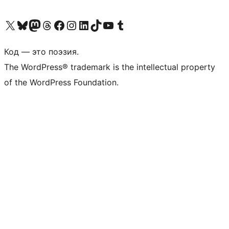
Посетите нас в X (ранее Twitter)
Посетите нашу учётную запись в Bluesky
Посетите нашу ленту в Mastodon
Посетите нашу учётную запись в Threads
Посетите нашу страницу на Facebook
Посетите наш Instagram
Посетите нашу страницу в LinkedIn
Посетите нашу учётную запись в TikTok
Посетите наш канал YouTube
Посетите нашу учётную запись в Tumblr
Код — это поэзия.
The WordPress® trademark is the intellectual property
of the WordPress Foundation.