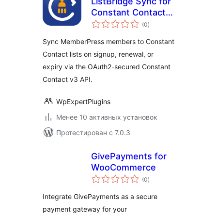
ListBridge Sync for
Constant Contact
общий
and MemberPress
(0
)
рейтинг
Sync MemberPress members to Constant
Contact lists on signup, renewal, or
expiry via the OAuth2-secured Constant
Contact v3 API.
WpExpertPlugins
Менее 10 активных установок
Протестирован с 7.0.3
GivePayments for
WooCommerce
общий
(0
)
рейтинг
Integrate GivePayments as a secure
payment gateway for your