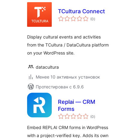
TCultura Connect
общий
(0
)
рейтинг
Display cultural events and activities
from the TCultura / DataCultura platform
on your WordPress site.
datacultura
Менее 10 активных установок
Протестирован с 6.9.6
Replai — CRM
Forms
общий
(0
)
рейтинг
Embed REPLAI CRM forms in WordPress
with a project-verified key. Adds its own