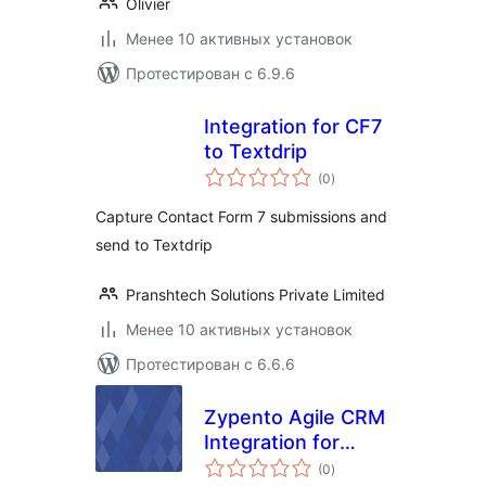
Olivier
Менее 10 активных установок
Протестирован с 6.9.6
Integration for CF7
to Textdrip
общий
(0
)
рейтинг
Capture Contact Form 7 submissions and
send to Textdrip
Pranshtech Solutions Private Limited
Менее 10 активных установок
Протестирован с 6.6.6
Zypento Agile CRM
Integration for
общий
Contact Form 7 and
(0
)
рейтинг