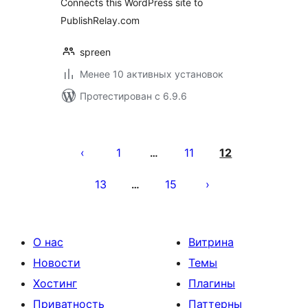
Connects this WordPress site to
PublishRelay.com
spreen
Менее 10 активных установок
Протестирован с 6.9.6
Пагинация
записей
1
11
12
…
13
15
…
О нас
Витрина
Новости
Темы
Хостинг
Плагины
Приватность
Паттерны