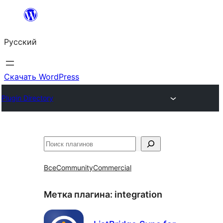
Перейти
к
Русский
содержимому
Скачать WordPress
Plugin Directory
Поиск
Все
Community
Commercial
Метка плагина:
integration