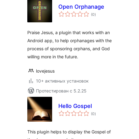
Open Orphanage
общий
(0
)
рейтинг
Praise Jesus, a plugin that works with an
Android app, to help orphanages with the
process of sponsoring orphans, and God
willing more in the future.
lovejesus
10+ активных установок
Протестирован с 5.2.25
Hello Gospel
общий
(0
)
рейтинг
This plugin helps to display the Gospel of