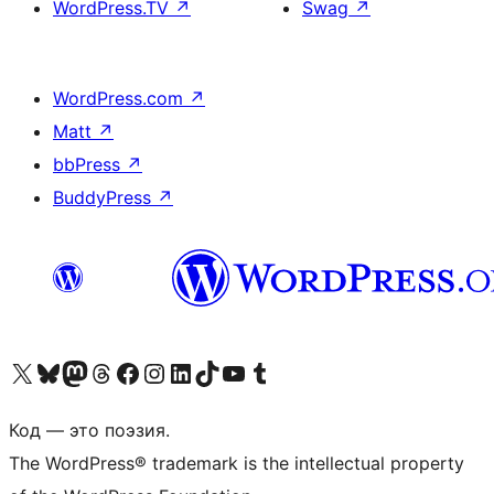
WordPress.TV
↗
Swag
↗
WordPress.com
↗
Matt
↗
bbPress
↗
BuddyPress
↗
Посетите нас в X (ранее Twitter)
Посетите нашу учётную запись в Bluesky
Посетите нашу ленту в Mastodon
Посетите нашу учётную запись в Threads
Посетите нашу страницу на Facebook
Посетите наш Instagram
Посетите нашу страницу в LinkedIn
Посетите нашу учётную запись в TikTok
Посетите наш канал YouTube
Посетите нашу учётную запись в Tumblr
Код — это поэзия.
The WordPress® trademark is the intellectual property