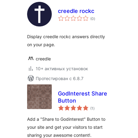
creedle rockc
общий
(0
)
рейтинг
Display creedle rockc answers directly
on your page.
creedle
10+ активных установок
Протестирован с 6.8.7
GodInterest Share
Button
общий
(1
)
рейтинг
Add a "Share to Godinterest" Button to
your site and get your visitors to start
sharing your awesome content!.