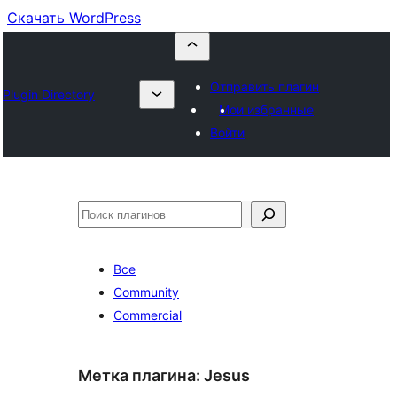
Скачать WordPress
Отправить плагин
Plugin Directory
Мои избранные
Войти
Поиск
Все
Community
Commercial
Метка плагина:
Jesus