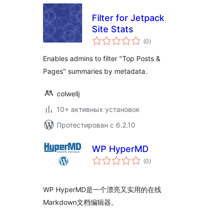
Filter for Jetpack
Site Stats
общий
(0
)
рейтинг
Enables admins to filter "Top Posts &
Pages" summaries by metadata.
colwellj
10+ активных установок
Протестирован с 6.2.10
WP HyperMD
общий
(0
)
рейтинг
WP HyperMD是一个漂亮又实用的在线
Markdown文档编辑器。