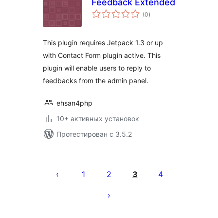
Feedback Extended
общий
(0
)
рейтинг
This plugin requires Jetpack 1.3 or up
with Contact Form plugin active. This
plugin will enable users to reply to
feedbacks from the admin panel.
ehsan4php
10+ активных установок
Протестирован с 3.5.2
Пагинация
записей
1
2
3
4