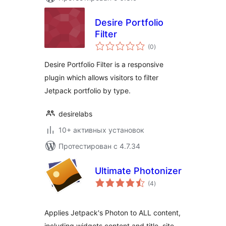
Desire Portfolio
Filter
общий
(0
)
рейтинг
Desire Portfolio Filter is a responsive
plugin which allows visitors to filter
Jetpack portfolio by type.
desirelabs
10+ активных установок
Протестирован с 4.7.34
Ultimate Photonizer
общий
(4
)
рейтинг
Applies Jetpack's Photon to ALL content,
including widgets content and title, site