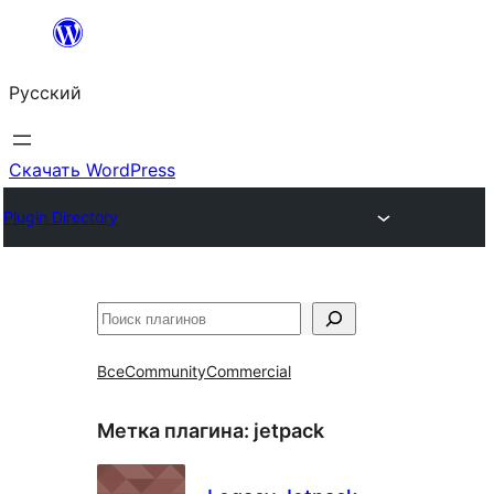
Перейти
к
Русский
содержимому
Скачать WordPress
Plugin Directory
Поиск
Все
Community
Commercial
Метка плагина:
jetpack