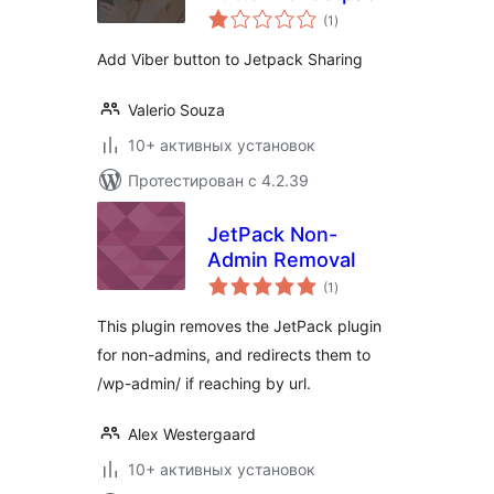
общий
(1
)
рейтинг
Add Viber button to Jetpack Sharing
Valerio Souza
10+ активных установок
Протестирован с 4.2.39
JetPack Non-
Admin Removal
общий
(1
)
рейтинг
This plugin removes the JetPack plugin
for non-admins, and redirects them to
/wp-admin/ if reaching by url.
Alex Westergaard
10+ активных установок