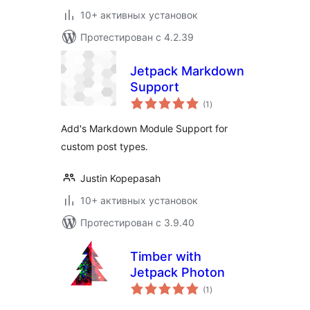
10+ активных установок
Протестирован с 4.2.39
Jetpack Markdown
Support
общий
(1
)
рейтинг
Add's Markdown Module Support for
custom post types.
Justin Kopepasah
10+ активных установок
Протестирован с 3.9.40
Timber with
Jetpack Photon
общий
(1
)
рейтинг