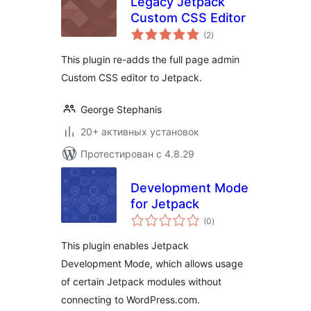
Legacy Jetpack
Custom CSS Editor
общий
(2
)
рейтинг
This plugin re-adds the full page admin
Custom CSS editor to Jetpack.
George Stephanis
20+ активных установок
Протестирован с 4.8.29
Development Mode
for Jetpack
общий
(0
)
рейтинг
This plugin enables Jetpack
Development Mode, which allows usage
of certain Jetpack modules without
connecting to WordPress.com.