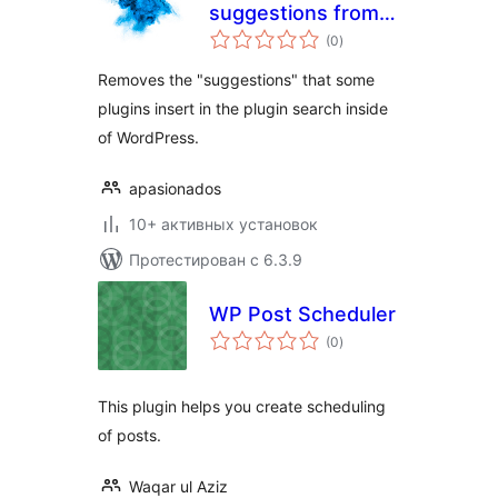
suggestions from
общий
plugin search
(0
)
рейтинг
results
Removes the "suggestions" that some
plugins insert in the plugin search inside
of WordPress.
apasionados
10+ активных установок
Протестирован с 6.3.9
WP Post Scheduler
общий
(0
)
рейтинг
This plugin helps you create scheduling
of posts.
Waqar ul Aziz