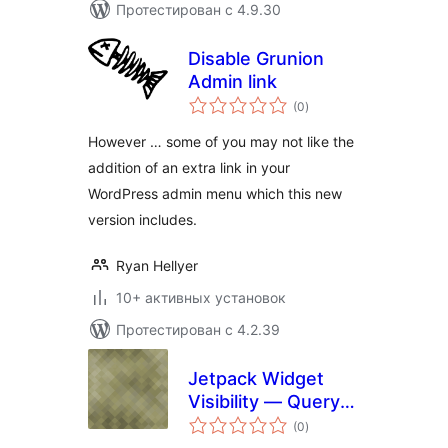
Протестирован с 4.9.30
Disable Grunion
Admin link
общий
(0
)
рейтинг
However … some of you may not like the
addition of an extra link in your
WordPress admin menu which this new
version includes.
Ryan Hellyer
10+ активных установок
Протестирован с 4.2.39
Jetpack Widget
Visibility — Query
общий
Args
(0
)
рейтинг