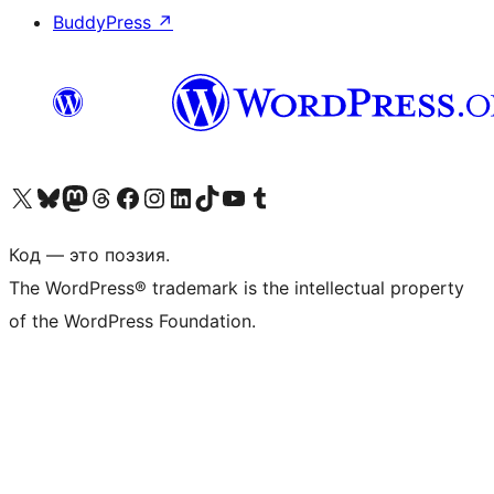
BuddyPress
↗
Посетите нас в X (ранее Twitter)
Посетите нашу учётную запись в Bluesky
Посетите нашу ленту в Mastodon
Посетите нашу учётную запись в Threads
Посетите нашу страницу на Facebook
Посетите наш Instagram
Посетите нашу страницу в LinkedIn
Посетите нашу учётную запись в TikTok
Посетите наш канал YouTube
Посетите нашу учётную запись в Tumblr
Код — это поэзия.
The WordPress® trademark is the intellectual property
of the WordPress Foundation.