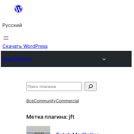
Перейти
к
Русский
содержимому
Скачать WordPress
Plugin Directory
Поиск
Все
Community
Commercial
Метка плагина:
jft