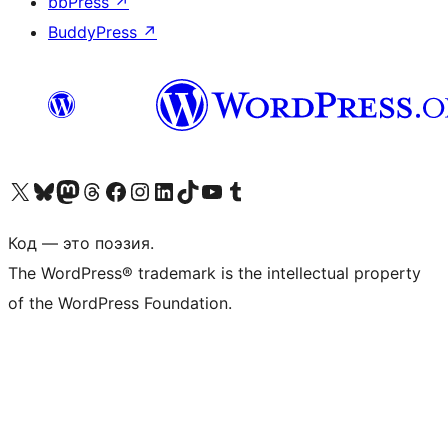
bbPress
↗
BuddyPress
↗
Посетите нас в X (ранее Twitter)
Посетите нашу учётную запись в Bluesky
Посетите нашу ленту в Mastodon
Посетите нашу учётную запись в Threads
Посетите нашу страницу на Facebook
Посетите наш Instagram
Посетите нашу страницу в LinkedIn
Посетите нашу учётную запись в TikTok
Посетите наш канал YouTube
Посетите нашу учётную запись в Tumblr
Код — это поэзия.
The WordPress® trademark is the intellectual property
of the WordPress Foundation.