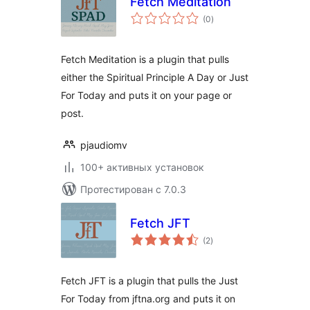
Fetch Meditation
общий
(0
)
рейтинг
Fetch Meditation is a plugin that pulls
either the Spiritual Principle A Day or Just
For Today and puts it on your page or
post.
pjaudiomv
100+ активных установок
Протестирован с 7.0.3
Fetch JFT
общий
(2
)
рейтинг
Fetch JFT is a plugin that pulls the Just
For Today from jftna.org and puts it on