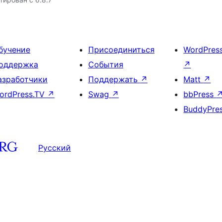
бучение
Присоединиться
WordPres
оддержка
События
↗
азработчики
Поддержать
↗
Matt
↗
ordPress.TV
↗
Swag
↗
bbPress
BuddyPre
Русский