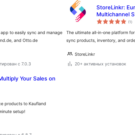
StoreLinkr: Eu
Multichannel 
о
(1
)
ре
 app to easily sync and manage
The ultimate all-in-one platform 
nd.de, and Otto.de
sync products, inventory, and orde
StoreLinkr
тирован с 7.0.3
20+ активных установок
ultiply Your Sales on
e products to Kaufland
minute setup!
тирован с 6.8.7