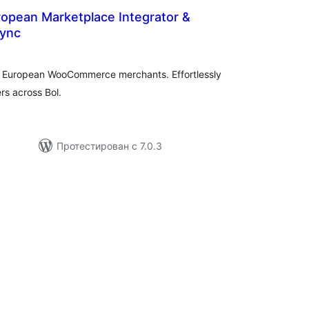
ropean Marketplace Integrator &
Sync
бщий
йтинг
for European WooCommerce merchants. Effortlessly
rs across Bol.
Протестирован с 7.0.3