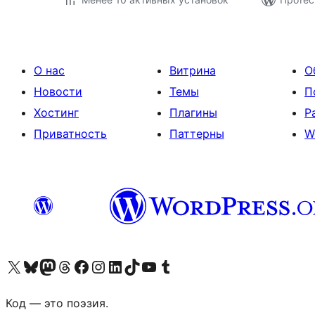
О нас
Витрина
О
Новости
Темы
П
Хостинг
Плагины
Р
Приватность
Паттерны
W
Посетите нас в X (ранее Twitter)
Посетите нашу учётную запись в Bluesky
Посетите нашу ленту в Mastodon
Посетите нашу учётную запись в Threads
Посетите нашу страницу на Facebook
Посетите наш Instagram
Посетите нашу страницу в LinkedIn
Посетите нашу учётную запись в TikTok
Посетите наш канал YouTube
Посетите нашу учётную запись в Tumblr
Код — это поэзия.