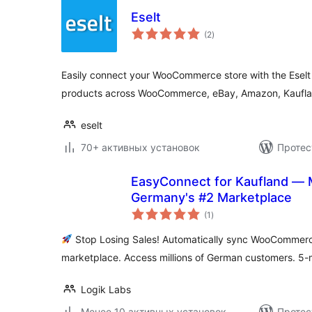
Eselt
общий
(2
)
рейтинг
Easily connect your WooCommerce store with the Eselt
products across WooCommerce, eBay, Amazon, Kaufla
eselt
70+ активных установок
Протес
EasyConnect for Kaufland — M
Germany's #2 Marketplace
общий
(1
)
рейтинг
Stop Losing Sales! Automatically sync WooCommerc
marketplace. Access millions of German customers. 5-
Logik Labs
Менее 10 активных установок
Протес