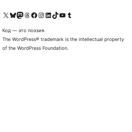
Посетите нас в X (ранее Twitter)
Посетите нашу учётную запись в Bluesky
Посетите нашу ленту в Mastodon
Посетите нашу учётную запись в Threads
Посетите нашу страницу на Facebook
Посетите наш Instagram
Посетите нашу страницу в LinkedIn
Посетите нашу учётную запись в TikTok
Посетите наш канал YouTube
Посетите нашу учётную запись в Tumblr
Код — это поэзия.
The WordPress® trademark is the intellectual property
of the WordPress Foundation.