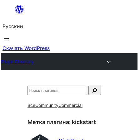
Перейти
к
Русский
содержимому
Скачать WordPress
Plugin Directory
Поиск
Все
Community
Commercial
Метка плагина:
kickstart