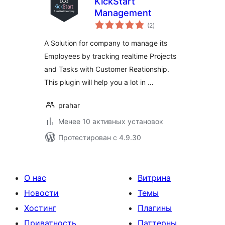
KickStart
Management
общий
(2
)
рейтинг
A Solution for company to manage its
Employees by tracking realtime Projects
and Tasks with Customer Reationship.
This plugin will help you a lot in …
prahar
Менее 10 активных установок
Протестирован с 4.9.30
О нас
Витрина
Новости
Темы
Хостинг
Плагины
Приватность
Паттерны