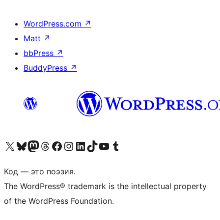
WordPress.com
↗
Matt
↗
bbPress
↗
BuddyPress
↗
Посетите нас в X (ранее Twitter)
Посетите нашу учётную запись в Bluesky
Посетите нашу ленту в Mastodon
Посетите нашу учётную запись в Threads
Посетите нашу страницу на Facebook
Посетите наш Instagram
Посетите нашу страницу в LinkedIn
Посетите нашу учётную запись в TikTok
Посетите наш канал YouTube
Посетите нашу учётную запись в Tumblr
Код — это поэзия.
The WordPress® trademark is the intellectual property
of the WordPress Foundation.