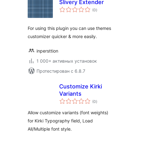
Slivery Extender
общий
(0
)
рейтинг
For using this plugin you can use themes
customizer quicker & more easily.
inpersttion
1 000+ активных установок
Протестирован с 6.8.7
Customize Kirki
Variants
общий
(0
)
рейтинг
Allow customize variants (font weights)
for Kirki Typography field, Load
All/Multiple font style.