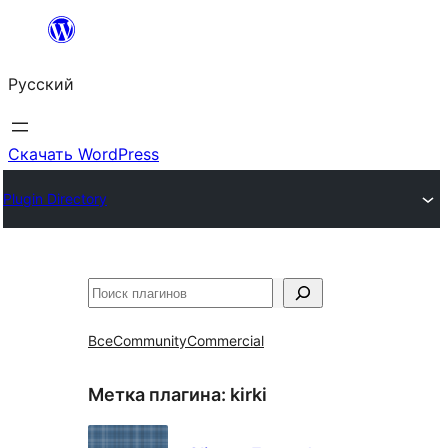
Перейти
к
Русский
содержимому
Скачать WordPress
Plugin Directory
Поиск
Все
Community
Commercial
Метка плагина:
kirki