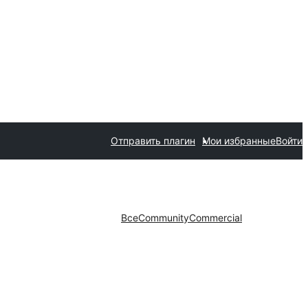
Отправить плагин
Мои избранные
Войти
Все
Community
Commercial