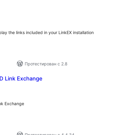
бщий
ейтинг
play the links included in your LinkEX installation
Протестирован с 2.8
JD Link Exchange
бщий
йтинг
ink Exchange
Протестирован с 4.4.34