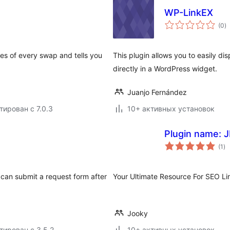
WP-LinkEX
о
(0
)
р
es of every swap and tells you
This plugin allows you to easily dis
directly in a WordPress widget.
Juanjo Fernández
тирован с 7.0.3
10+ активных установок
Plugin name: 
о
(1
)
ре
 can submit a request form after
Your Ultimate Resource For SEO L
Jooky
тирован с 3.5.2
10+ активных установок