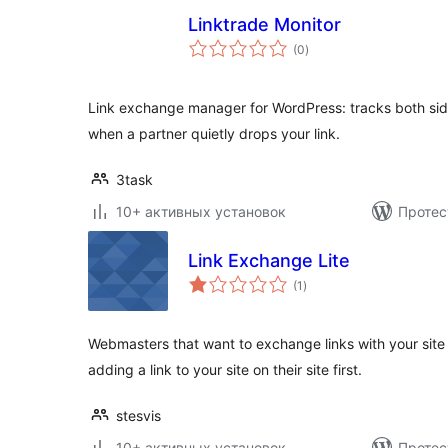
Linktrade Monitor
общий
(0
)
рейтинг
Link exchange manager for WordPress: tracks both sid
when a partner quietly drops your link.
3task
10+ активных установок
Протес
Link Exchange Lite
общий
(1
)
рейтинг
Webmasters that want to exchange links with your site
adding a link to your site on their site first.
stesvis
10+ активных установок
Протес