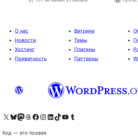
О нас
Витрина
О
Новости
Темы
П
Хостинг
Плагины
Р
Приватность
Паттерны
W
Посетите нас в X (ранее Twitter)
Посетите нашу учётную запись в Bluesky
Посетите нашу ленту в Mastodon
Посетите нашу учётную запись в Threads
Посетите нашу страницу на Facebook
Посетите наш Instagram
Посетите нашу страницу в LinkedIn
Посетите нашу учётную запись в TikTok
Посетите наш канал YouTube
Посетите нашу учётную запись в Tumblr
Код — это поэзия.