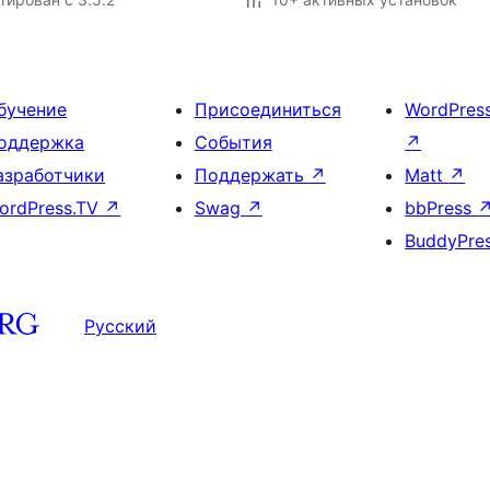
бучение
Присоединиться
WordPres
оддержка
События
↗
азработчики
Поддержать
↗
Matt
↗
ordPress.TV
↗
Swag
↗
bbPress
BuddyPre
Русский