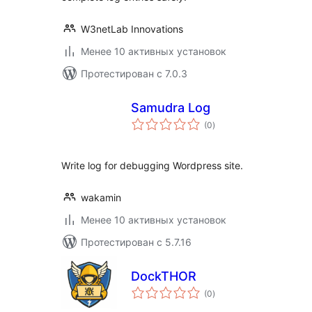
W3netLab Innovations
Менее 10 активных установок
Протестирован с 7.0.3
Samudra Log
общий
(0
)
рейтинг
Write log for debugging Wordpress site.
wakamin
Менее 10 активных установок
Протестирован с 5.7.16
DockTHOR
общий
(0
)
рейтинг