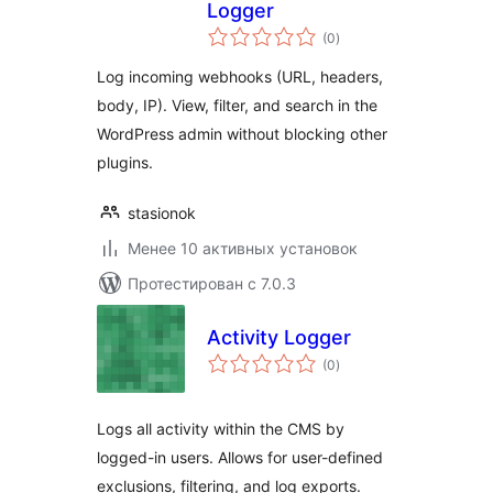
Logger
общий
(0
)
рейтинг
Log incoming webhooks (URL, headers,
body, IP). View, filter, and search in the
WordPress admin without blocking other
plugins.
stasionok
Менее 10 активных установок
Протестирован с 7.0.3
Activity Logger
общий
(0
)
рейтинг
Logs all activity within the CMS by
logged-in users. Allows for user-defined
exclusions, filtering, and log exports.