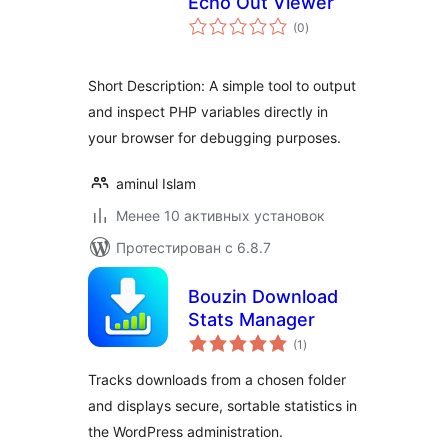
Echo Out Viewer
общий
(0
)
рейтинг
Short Description: A simple tool to output
and inspect PHP variables directly in
your browser for debugging purposes.
aminul Islam
Менее 10 активных установок
Протестирован с 6.8.7
Bouzin Download
Stats Manager
общий
(1
)
рейтинг
Tracks downloads from a chosen folder
and displays secure, sortable statistics in
the WordPress administration.