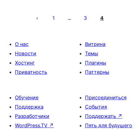
Пагинация
записей
1
3
4
…
О нас
Витрина
Новости
Темы
Хостинг
Плагины
Приватность
Паттерны
Обучение
Присоединиться
Поддержка
События
Разработчики
Поддержать
↗
WordPress.TV
↗
Пять для будущего