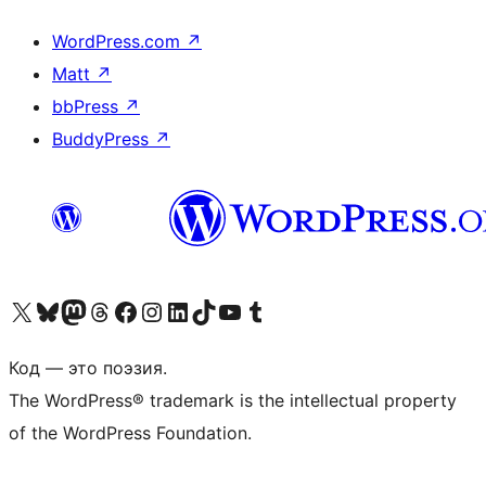
WordPress.com
↗
Matt
↗
bbPress
↗
BuddyPress
↗
Посетите нас в X (ранее Twitter)
Посетите нашу учётную запись в Bluesky
Посетите нашу ленту в Mastodon
Посетите нашу учётную запись в Threads
Посетите нашу страницу на Facebook
Посетите наш Instagram
Посетите нашу страницу в LinkedIn
Посетите нашу учётную запись в TikTok
Посетите наш канал YouTube
Посетите нашу учётную запись в Tumblr
Код — это поэзия.
The WordPress® trademark is the intellectual property
of the WordPress Foundation.