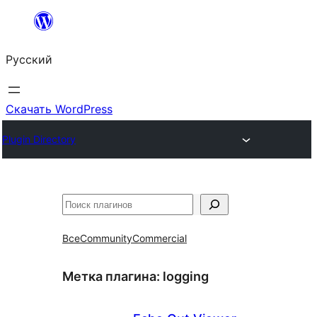
Перейти
к
Русский
содержимому
Скачать WordPress
Plugin Directory
Поиск
Все
Community
Commercial
Метка плагина:
logging