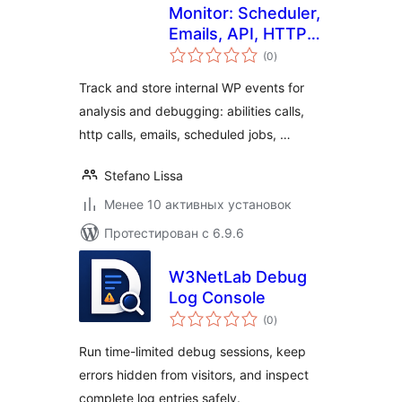
Monitor: Scheduler,
Emails, API, HTTP
общий
and more
(0
)
рейтинг
Track and store internal WP events for
analysis and debugging: abilities calls,
http calls, emails, scheduled jobs, …
Stefano Lissa
Менее 10 активных установок
Протестирован с 6.9.6
W3NetLab Debug
Log Console
общий
(0
)
рейтинг
Run time-limited debug sessions, keep
errors hidden from visitors, and inspect
complete log entries safely.