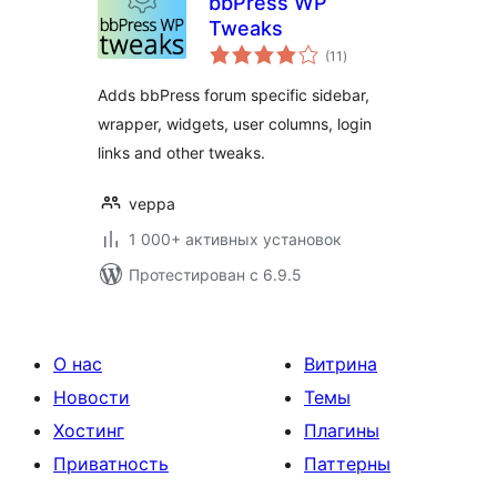
bbPress WP
Tweaks
общий
(11
)
рейтинг
Adds bbPress forum specific sidebar,
wrapper, widgets, user columns, login
links and other tweaks.
veppa
1 000+ активных установок
Протестирован с 6.9.5
О нас
Витрина
Новости
Темы
Хостинг
Плагины
Приватность
Паттерны