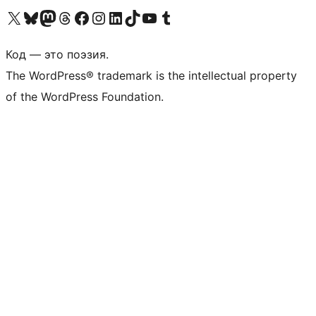
Посетите нас в X (ранее Twitter)
Посетите нашу учётную запись в Bluesky
Посетите нашу ленту в Mastodon
Посетите нашу учётную запись в Threads
Посетите нашу страницу на Facebook
Посетите наш Instagram
Посетите нашу страницу в LinkedIn
Посетите нашу учётную запись в TikTok
Посетите наш канал YouTube
Посетите нашу учётную запись в Tumblr
Код — это поэзия.
The WordPress® trademark is the intellectual property
of the WordPress Foundation.