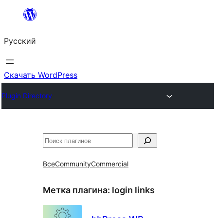
Перейти
к
Русский
содержимому
Скачать WordPress
Plugin Directory
Поиск
Все
Community
Commercial
Метка плагина:
login links