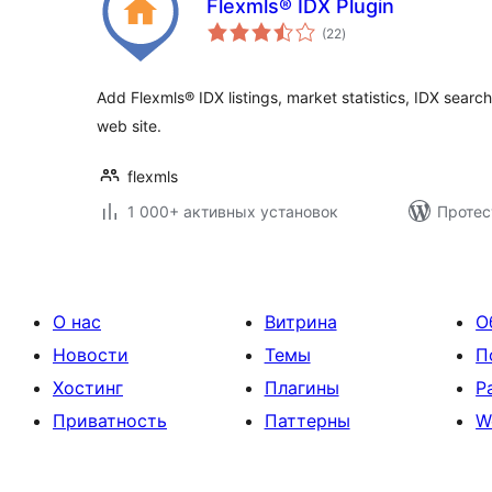
Flexmls® IDX Plugin
общий
(22
)
рейтинг
Add Flexmls® IDX listings, market statistics, IDX searc
web site.
flexmls
1 000+ активных установок
Протес
О нас
Витрина
О
Новости
Темы
П
Хостинг
Плагины
Р
Приватность
Паттерны
W