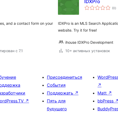
IDXPro
о
(0
)
р
hes, and a contact form on your
IDXPro is an MLS Search Applicatio
website. Try it for free!
ihouse IDXPro Development
тирован с 7.1
10+ активных установок
бучение
Присоединиться
WordPres
оддержка
События
↗
азработчики
Поддержать
↗
Matt
↗
ordPress.TV
↗
Пять для
bbPress
будущего
BuddyPre