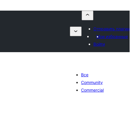
Отправить плагин
Мои избранные
Войти
Все
Community
Commercial