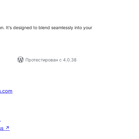
бщий
ейтинг
n. It's designed to blend seamlessly into your
Протестирован с 4.0.38
s.com
↗
ss
↗