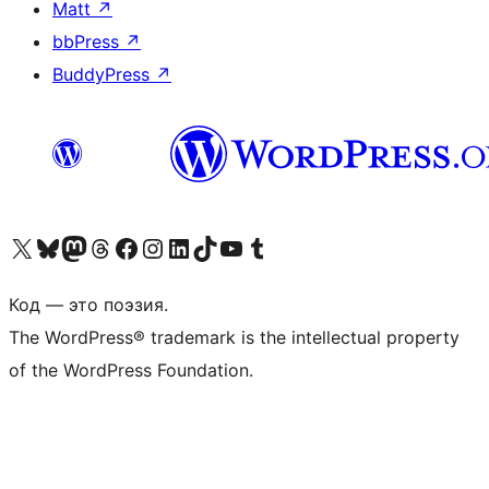
Matt
↗
bbPress
↗
BuddyPress
↗
Посетите нас в X (ранее Twitter)
Посетите нашу учётную запись в Bluesky
Посетите нашу ленту в Mastodon
Посетите нашу учётную запись в Threads
Посетите нашу страницу на Facebook
Посетите наш Instagram
Посетите нашу страницу в LinkedIn
Посетите нашу учётную запись в TikTok
Посетите наш канал YouTube
Посетите нашу учётную запись в Tumblr
Код — это поэзия.
The WordPress® trademark is the intellectual property
of the WordPress Foundation.