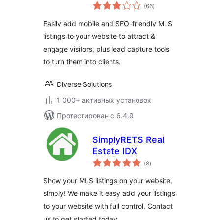
общий
Listings & MLS
(66
)
рейтинг
Search
Easily add mobile and SEO-friendly MLS
listings to your website to attract &
engage visitors, plus lead capture tools
to turn them into clients.
Diverse Solutions
1 000+ активных установок
Протестирован с 6.4.9
SimplyRETS Real
Estate IDX
общий
(8
)
рейтинг
Show your MLS listings on your website,
simply! We make it easy add your listings
to your website with full control. Contact
us to get started today.