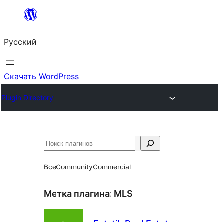
Перейти
к
Русский
содержимому
Скачать WordPress
Plugin Directory
Поиск
Все
Community
Commercial
Метка плагина:
MLS