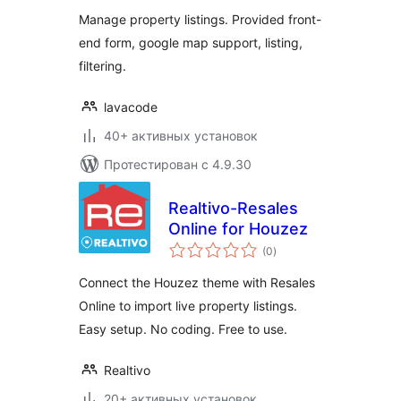
Manage property listings. Provided front-
end form, google map support, listing,
filtering.
lavacode
40+ активных установок
Протестирован с 4.9.30
Realtivo-Resales
Online for Houzez
общий
(0
)
рейтинг
Connect the Houzez theme with Resales
Online to import live property listings.
Easy setup. No coding. Free to use.
Realtivo
20+ активных установок