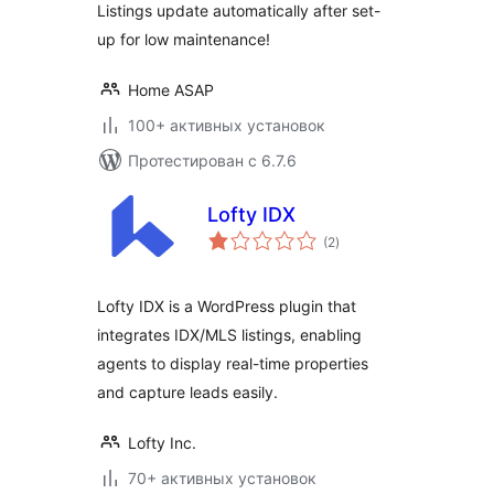
Listings update automatically after set-
up for low maintenance!
Home ASAP
100+ активных установок
Протестирован с 6.7.6
Lofty IDX
общий
(2
)
рейтинг
Lofty IDX is a WordPress plugin that
integrates IDX/MLS listings, enabling
agents to display real-time properties
and capture leads easily.
Lofty Inc.
70+ активных установок