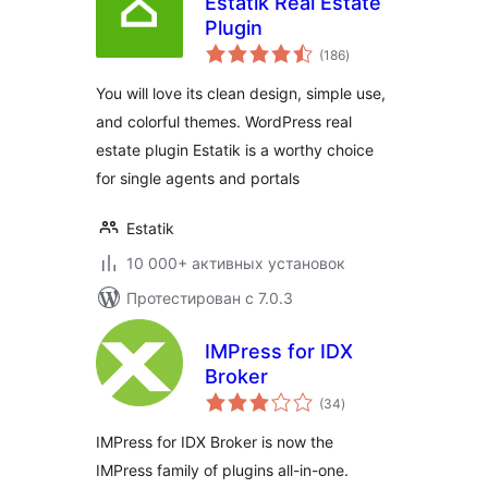
Estatik Real Estate
Plugin
общий
(186
)
рейтинг
You will love its clean design, simple use,
and colorful themes. WordPress real
estate plugin Estatik is a worthy choice
for single agents and portals
Estatik
10 000+ активных установок
Протестирован с 7.0.3
IMPress for IDX
Broker
общий
(34
)
рейтинг
IMPress for IDX Broker is now the
IMPress family of plugins all-in-one.