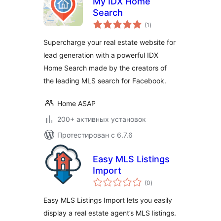
My IDX Home
Search
общий
(1
)
рейтинг
Supercharge your real estate website for
lead generation with a powerful IDX
Home Search made by the creators of
the leading MLS search for Facebook.
Home ASAP
200+ активных установок
Протестирован с 6.7.6
Easy MLS Listings
Import
общий
(0
)
рейтинг
Easy MLS Listings Import lets you easily
display a real estate agent’s MLS listings.