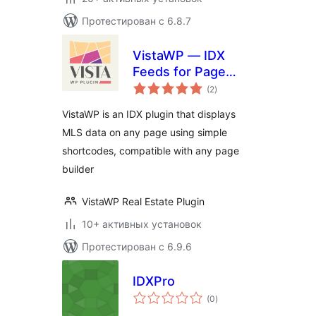
Протестирован с 6.8.7
VistaWP — IDX
Feeds for Page
общий
Builders
(2
)
рейтинг
VistaWP is an IDX plugin that displays
MLS data on any page using simple
shortcodes, compatible with any page
builder
VistaWP Real Estate Plugin
10+ активных установок
Протестирован с 6.9.6
IDXPro
общий
(0
)
рейтинг