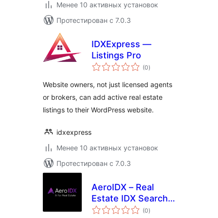
Менее 10 активных установок
Протестирован с 7.0.3
IDXExpress —
Listings Pro
общий
(0
)
рейтинг
Website owners, not just licensed agents
or brokers, can add active real estate
listings to their WordPress website.
idxexpress
Менее 10 активных установок
Протестирован с 7.0.3
AeroIDX – Real
Estate IDX Search,
общий
MLS Listings &
(0
)
рейтинг