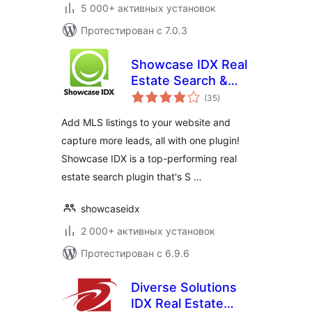
5 000+ активных установок
Протестирован с 7.0.3
Showcase IDX Real
Estate Search &
общий
Lead Capture
(35
)
рейтинг
Add MLS listings to your website and
capture more leads, all with one plugin!
Showcase IDX is a top-performing real
estate search plugin that's S …
showcaseidx
2 000+ активных установок
Протестирован с 6.9.6
Diverse Solutions
IDX Real Estate