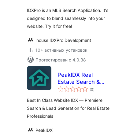
IDXPro is an MLS Search Application. It's
designed to blend seamlessly into your
website. Try it for free!
ihouse IDXPro Development
10+ активных установок
Протестирован с 4.0.38
PeakIDX Real
Estate Search &
общий
Lead Generation
(0
)
рейтинг
Best In Class Website IDX — Premiere
Search & Lead Generation for Real Estate
Professionals
PeakIDX