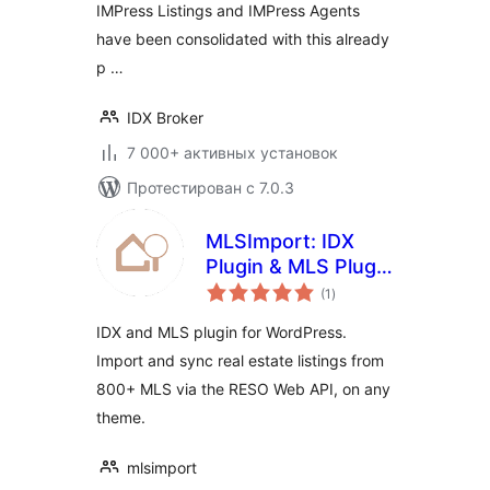
IMPress Listings and IMPress Agents
have been consolidated with this already
p …
IDX Broker
7 000+ активных установок
Протестирован с 7.0.3
MLSImport: IDX
Plugin & MLS Plugin
общий
for Real Estate
(1
)
рейтинг
Listings
IDX and MLS plugin for WordPress.
Import and sync real estate listings from
800+ MLS via the RESO Web API, on any
theme.
mlsimport