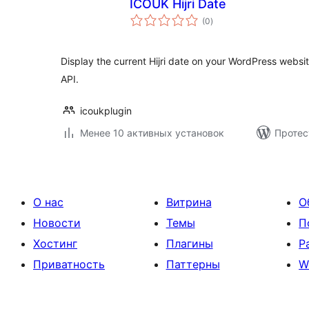
ICOUK Hijri Date
общий
(0
)
рейтинг
Display the current Hijri date on your WordPress websi
API.
icoukplugin
Менее 10 активных установок
Протес
О нас
Витрина
О
Новости
Темы
П
Хостинг
Плагины
Р
Приватность
Паттерны
W