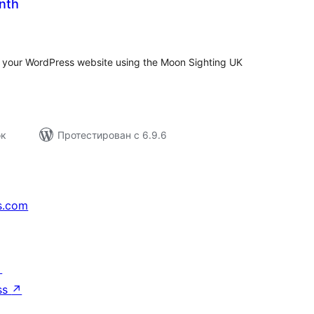
nth
бщий
ейтинг
on your WordPress website using the Moon Sighting UK
ок
Протестирован с 6.9.6
s.com
↗
ss
↗