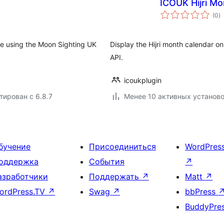
ICOUK Hijri Mo
о
(0
)
р
te using the Moon Sighting UK
Display the Hijri month calendar 
API.
icoukplugin
тирован с 6.8.7
Менее 10 активных установ
бучение
Присоединиться
WordPres
оддержка
События
↗
азработчики
Поддержать
↗
Matt
↗
ordPress.TV
↗
Swag
↗
bbPress
BuddyPre