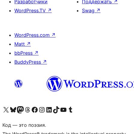
Разработчики
Поддержать
↗
WordPress.TV
↗
Swag
↗
WordPress.com
↗
Matt
↗
bbPress
↗
BuddyPress
↗
Посетите нас в X (ранее Twitter)
Посетите нашу учётную запись в Bluesky
Посетите нашу ленту в Mastodon
Посетите нашу учётную запись в Threads
Посетите нашу страницу на Facebook
Посетите наш Instagram
Посетите нашу страницу в LinkedIn
Посетите нашу учётную запись в TikTok
Посетите наш канал YouTube
Посетите нашу учётную запись в Tumblr
Код — это поэзия.