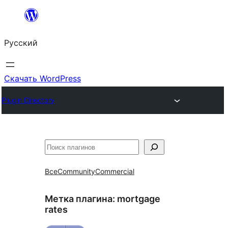
Перейти
к
Русский
содержимому
Скачать WordPress
Plugin Directory
Поиск
Все
Community
Commercial
Метка плагина:
mortgage
rates