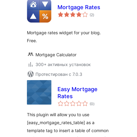
Mortgage Rates
общий
(2
)
рейтинг
Mortgage rates widget for your blog.
Free.
Mortgage Calculator
300+ активных установок
Протестирован с 7.0.3
Easy Mortgage
Rates
общий
(0
)
рейтинг
This plugin will allow you to use
[easy_mortgage_rates_table] as a
template tag to insert a table of common