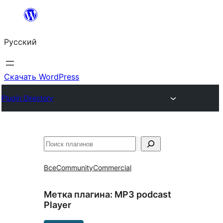
Перейти
к
Русский
содержимому
Скачать WordPress
Plugin Directory
Поиск
Все
Community
Commercial
Метка плагина:
MP3 podcast
Player