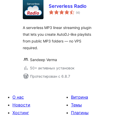
Serverless Radio
общий
(4
)
рейтинг
A serverless MP3 linear streaming plugin
that lets you create AutoDJ-like playlists
from public MP3 folders — no VPS
required.
Sandeep Verma
50+ активных установок
Протестирован с 6.8.7
О нас
Витрина
Новости
Темы
Хостинг
Плагины