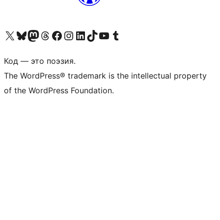
Посетите нас в X (ранее Twitter)
Посетите нашу учётную запись в Bluesky
Посетите нашу ленту в Mastodon
Посетите нашу учётную запись в Threads
Посетите нашу страницу на Facebook
Посетите наш Instagram
Посетите нашу страницу в LinkedIn
Посетите нашу учётную запись в TikTok
Посетите наш канал YouTube
Посетите нашу учётную запись в Tumblr
Код — это поэзия.
The WordPress® trademark is the intellectual property
of the WordPress Foundation.