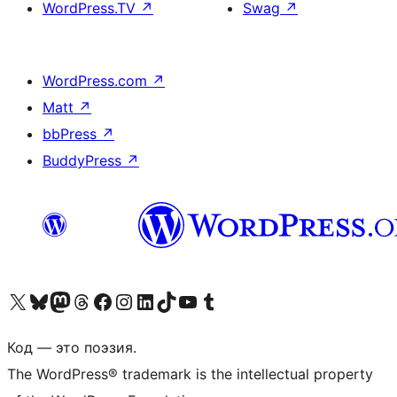
WordPress.TV
↗
Swag
↗
WordPress.com
↗
Matt
↗
bbPress
↗
BuddyPress
↗
Посетите нас в X (ранее Twitter)
Посетите нашу учётную запись в Bluesky
Посетите нашу ленту в Mastodon
Посетите нашу учётную запись в Threads
Посетите нашу страницу на Facebook
Посетите наш Instagram
Посетите нашу страницу в LinkedIn
Посетите нашу учётную запись в TikTok
Посетите наш канал YouTube
Посетите нашу учётную запись в Tumblr
Код — это поэзия.
The WordPress® trademark is the intellectual property