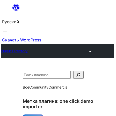
Перейти
к
Русский
содержимому
Скачать WordPress
Plugin Directory
Поиск
Все
Community
Commercial
Метка плагина:
one click demo
importer