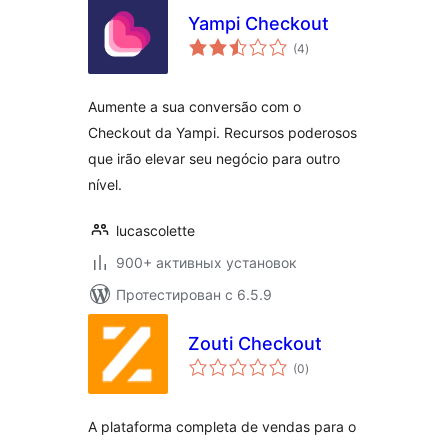
Yampi Checkout
общий
(4
)
рейтинг
Aumente a sua conversão com o
Checkout da Yampi. Recursos poderosos
que irão elevar seu negócio para outro
nível.
lucascolette
900+ активных установок
Протестирован с 6.5.9
Zouti Checkout
общий
(0
)
рейтинг
A plataforma completa de vendas para o