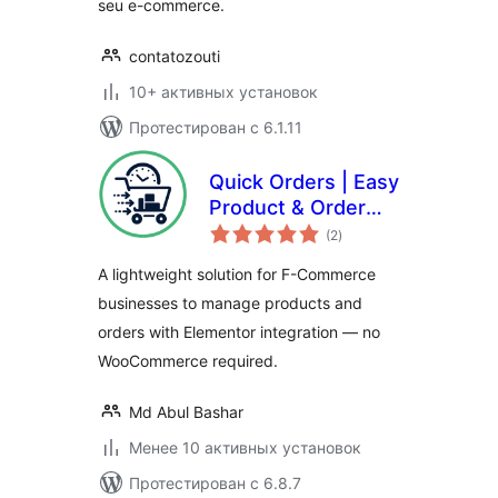
seu e-commerce.
contatozouti
10+ активных установок
Протестирован с 6.1.11
Quick Orders | Easy
Product & Order
общий
System
(2
)
рейтинг
Management for F-
A lightweight solution for F-Commerce
Commerce
businesses to manage products and
orders with Elementor integration — no
WooCommerce required.
Md Abul Bashar
Менее 10 активных установок
Протестирован с 6.8.7