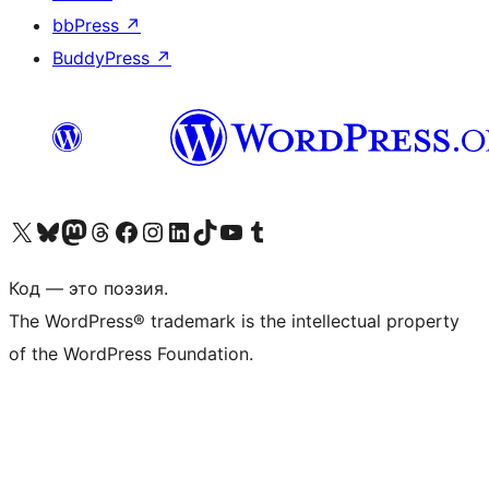
bbPress
↗
BuddyPress
↗
Посетите нас в X (ранее Twitter)
Посетите нашу учётную запись в Bluesky
Посетите нашу ленту в Mastodon
Посетите нашу учётную запись в Threads
Посетите нашу страницу на Facebook
Посетите наш Instagram
Посетите нашу страницу в LinkedIn
Посетите нашу учётную запись в TikTok
Посетите наш канал YouTube
Посетите нашу учётную запись в Tumblr
Код — это поэзия.
The WordPress® trademark is the intellectual property
of the WordPress Foundation.