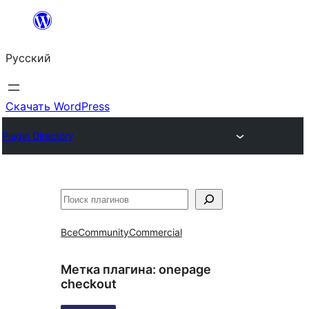
Перейти
к
Русский
содержимому
Скачать WordPress
Plugin Directory
Поиск
Все
Community
Commercial
Метка плагина:
onepage
checkout