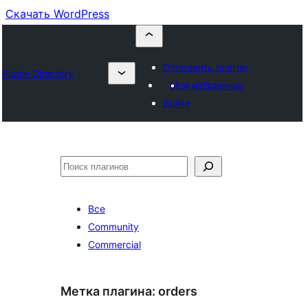
Скачать WordPress
Отправить плагин
Plugin Directory
Мои избранные
Войти
Поиск
Все
Community
Commercial
Метка плагина:
orders