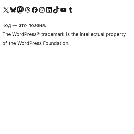
Посетите нас в X (ранее Twitter)
Посетите нашу учётную запись в Bluesky
Посетите нашу ленту в Mastodon
Посетите нашу учётную запись в Threads
Посетите нашу страницу на Facebook
Посетите наш Instagram
Посетите нашу страницу в LinkedIn
Посетите нашу учётную запись в TikTok
Посетите наш канал YouTube
Посетите нашу учётную запись в Tumblr
Код — это поэзия.
The WordPress® trademark is the intellectual property
of the WordPress Foundation.