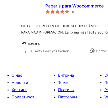
Pagaris para Woocommerce
общий
(1
)
рейтинг
NOTA: ESTE PLUGIN NO DEBE SEGUIR USÁNDOSE. P
PARA MÁS INFORMACIÓN. La forma más fácil y económ
pagaris
10+ активных установок
Протес
О нас
Витрина
О
Новости
Темы
П
Хостинг
Плагины
Р
Приватность
Паттерны
W