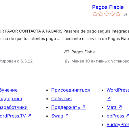
Pagos Fiable
о
(0
)
р
OR FAVOR CONTACTA A PAGARIS
Pasarela de pago segura integra
ica de que tus clientes pagu …
mediante el servicio de Pagos Fiab
Pagos Fiable
тирован с 5.3.22
Менее 10 активных установ
бучение
Присоединиться
WordPres
оддержка
События
↗
азработчики
Поддержать
↗
Matt
↗
ordPress.TV
↗
Swag
↗
bbPress
BuddyPre