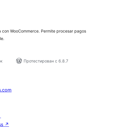
бщий
ейтинг
da con WooCommerce. Permite procesar pagos
le.
ок
Протестирован с 6.8.7
s.com
↗
ss
↗